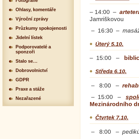
Fotografie
Ohlasy, komentáře
– 14:00 –
artete
Jamriškovou
Výroční zprávy
Průzkumy spokojenosti
– 16:30 –
masá
Jidelní lístek
Úterý 5.10.
Podporovatelé a
sponzoři
– 15:00 –
bibli
Stalo se…
Dobrovolnictví
Středa 6.10.
GDPR
– 8:00 –
rehabi
Praxe a stáže
– 15:00 –
spol
Nezařazené
Mezinárodního d
Čtvrtek 7.10.
– 8:00 –
pedik