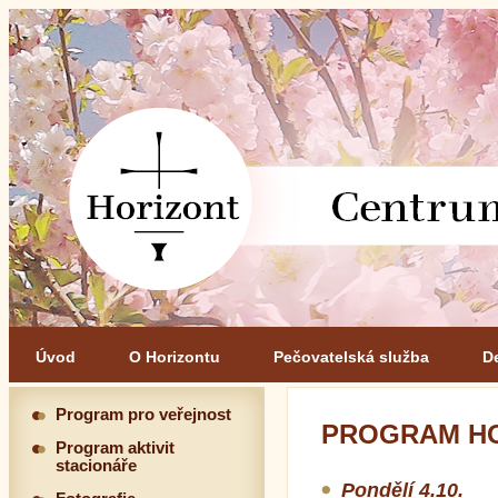
Úvod
O Horizontu
Pečovatelská služba
D
Program pro veřejnost
PROGRAM HOR
Program aktivit
stacionáře
Pondělí 4.10.