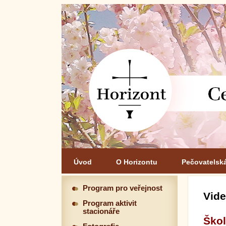
Úvod
O Horizontu
Pečovatelsk
Program pro veřejnost
Vide
Program aktivit
stacionáře
Škol