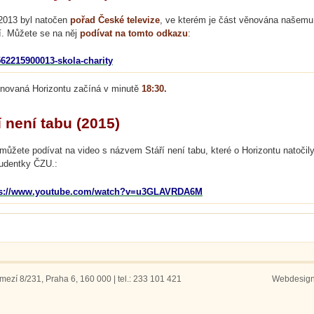
2013 byl natočen
pořad České televize
, ve kterém je část věnována našemu
í. Můžete se na něj
podívat na tomto odkazu
:
62215900013-skola-charity
novaná Horizontu začíná v minutě
18:30.
í není tabu (2015)
můžete podívat na video s názvem Stáří není tabu, které o Horizontu natočily
udentky ČZU.:
ps://www.youtube.com/watch?v=u3GLAVRDA6
M
ezí 8/231, Praha 6, 160 000 | tel.: 233 101 421
Webdesig