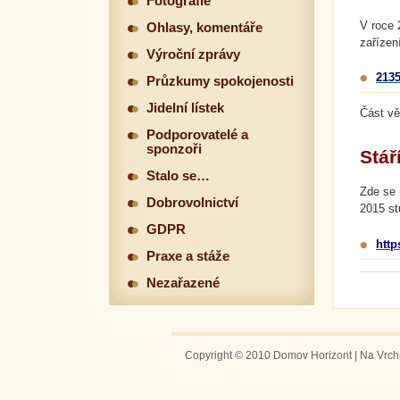
Fotografie
V roce 
Ohlasy, komentáře
zařízen
Výroční zprávy
2135
Průzkumy spokojenosti
Jidelní lístek
Část vě
Podporovatelé a
sponzoři
Stář
Stalo se…
Zde se 
Dobrovolnictví
2015 st
GDPR
htt
Praxe a stáže
Nezařazené
Copyright © 2010 Domov Horizont | Na Vrchm