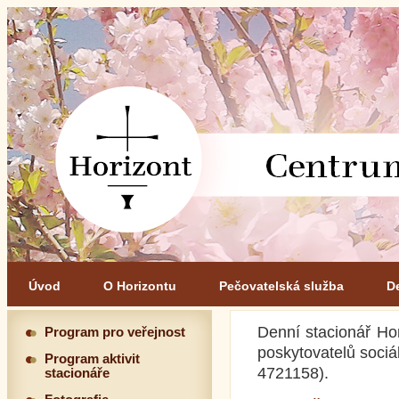
Úvod
O Horizontu
Pečovatelská služba
D
Denní stacionář Hor
Program pro veřejnost
poskytovatelů sociál
Program aktivit
4721158).
stacionáře