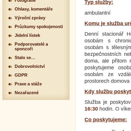
Fotografie
Typ služby:
Ohlasy, komentáře
ambulantní
Výroční zprávy
Komu je služba ur
Průzkumy spokojenosti
Denní stacionář H
Jidelní lístek
osobám s chroni
Podporovatelé a
osobám s tělesným
sponzoři
bezpečnostních ne
Stalo se…
doma, ale přitom n
Dobrovolnictví
poskytujeme osob
osobám ze vzdále
GDPR
prostorech domova 
Praxe a stáže
Kdy službu posky
Nezařazené
Služba je poskyt
16:30
hodin. O víke
Co poskytujeme: