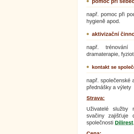
pomoc při sebe
např. pomoc při pod
hygieně apod.
aktivizační činno
např. trénování 
dramaterapie, fyzio
kontakt se spole
např. společenské a
přednášky a výlety
Strava:
Uživatelé služby 
svačiny zajišťuje
společnosti
Dilirest
Cena: