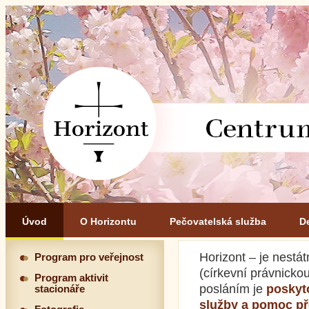
Úvod
O Horizontu
Pečovatelská služba
D
Horizont – je nestá
Program pro veřejnost
(církevní právnicko
Program aktivit
posláním je
poskyto
stacionáře
služby a pomoc p