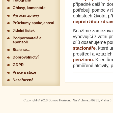
Fotografie
případně dalším do
Ohlasy, komentáře
potřebují pomoc v r
Výroční zprávy
oblastech života, p
nepřetržitou zdra
Průzkumy spokojenosti
Snažíme zamezovat 
Jidelní lístek
vyhovující životní p
Podporovatelé a
cílů dosahujeme p
sponzoři
stacionáře
, které 
Stalo se…
prostředí a vztazích
Dobrovolnictví
penzionu.
Klientům
GDPR
přiměřené aktivity, 
Praxe a stáže
Nezařazené
Copyright © 2010 Domov Horizont | Na Vrchmezí 8/231, Praha 6, 1