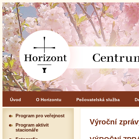
Úvod
O Horizontu
Pečovatelská služba
D
Program pro veřejnost
Výroční zpráv
Program aktivit
stacionáře