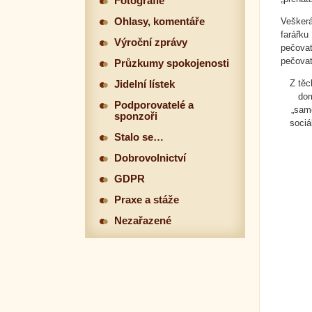
Fotografie
Ohlasy, komentáře
Vešker
farářku
Výroční zprávy
pečovat
pečovat
Průzkumy spokojenosti
Z těc
Jidelní lístek
dom
Podporovatelé a
„same
sponzoři
sociá
Stalo se…
Dobrovolnictví
GDPR
Praxe a stáže
Nezařazené