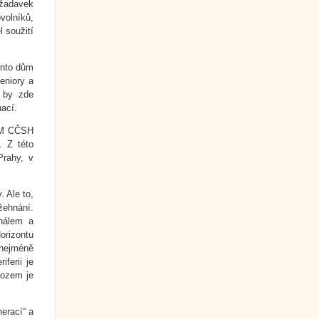
ožadavek
volníků,
l soužití
Tento dům
eniory a
í by zde
uací.
 DM CČSH
. Z této
Prahy, v
 Ale to,
žehnání.
nálem a
rizontu
 nejméně
ferii je
vozem je
erací“ a