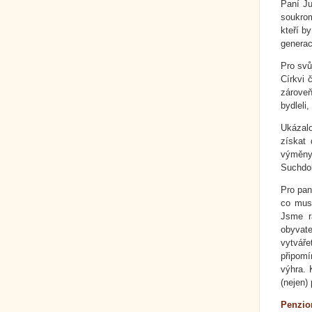
Paní Ju
soukrom
kteří b
generac
Pro svů
Církvi 
zároveň
bydleli
Ukázalo
získat
výměny 
Suchdol
Pro pan
co mus
Jsme r
obyvat
vytvář
připomí
výhra. 
(nejen)
Penzio