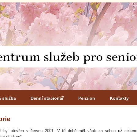
á služba
Denní stacionář
Penzion
Kontakty
orie
nt byl otevřen v červnu 2001. V té době měl však za sebou už celkem
ální stadium“.