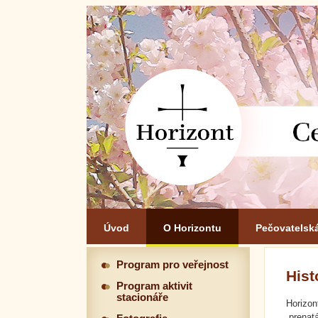
Úvod
O Horizontu
Pečovatelsk
Program pro veřejnost
Hist
Program aktivit
stacionáře
Horizo
„prenat