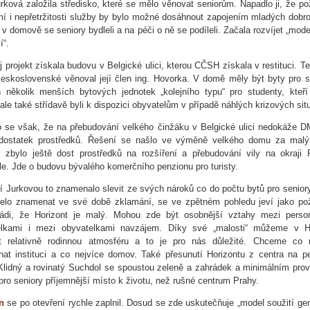
rková založila středisko, které se mělo věnovat seniorům. Napadlo ji, že p
í i nepřetržitosti služby by bylo možné dosáhnout zapojením mladých dobro
y v domově se seniory bydleli a na péči o ně se podíleli. Začala rozvíjet „mode
í“.
j projekt získala budovu v Belgické ulici, kterou CČSH získala v restituci. 
československé věnoval její člen ing. Hovorka. V domě měly být byty pro s
 několik menších bytových jednotek „kolejního typu“ pro studenty, kteř
, ale také střídavě byli k dispozici obyvatelům v případě náhlých krizových sit
 se však, že na přebudování velkého činžáku v Belgické ulici nedokáže
 dostatek prostředků. Řešení se našlo ve výměně velkého domu za malý
zbylo ještě dost prostředků na rozšíření a přebudování vily na okraji 
e. Jde o budovu bývalého komerčního penzionu pro turisty.
í Jurkovou to znamenalo slevit ze svých nároků co do počtu bytů pro seniory.
elo znamenat ve své době zklamání, se ve zpětném pohledu jeví jako po
ádi, že Horizont je malý. Mohou zde být osobnější vztahy mezi perso
elkami i mezi obyvatelkami navzájem. Díky své „malosti“ můžeme v Ho
et relativně rodinnou atmosféru a to je pro nás důležité. Chceme co
nat instituci a co nejvíce domov. Také přesunutí Horizontu z centra na peri
Klidný a rovinatý Suchdol se spoustou zeleně a zahrádek a minimálním pro
 pro seniory příjemnější místo k životu, než rušné centrum Prahy.
n
se po otevření rychle zaplnil. Dosud se zde uskutečňuje „model soužití gen