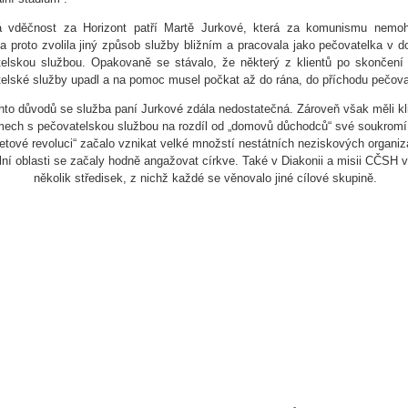
á vděčnost za Horizont patří Martě Jurkové, která za komunismu nemoh
 a proto zvolila jiný způsob služby bližním a pracovala jako pečovatelka v 
elskou službou. Opakovaně se stávalo, že některý z klientů po skončení
elské služby upadl a na pomoc musel počkat až do rána, do příchodu pečova
hto důvodů se služba paní Jurkové zdála nedostatečná. Zároveň však měli kli
ech s pečovatelskou službou na rozdíl od „domovů důchodců“ své soukromí
tové revoluci“ začalo vznikat velké množstí nestátních neziskových organiz
lní oblasti se začaly hodně angažovat církve. Také v Diakonii a misii CČSH v
několik středisek, z nichž každé se věnovalo jiné cílové skupině.