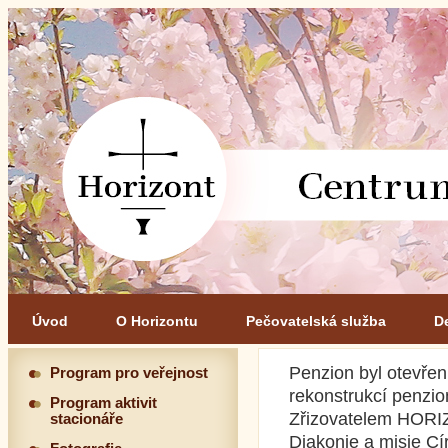
Úvod
O Horizontu
Pečovatelská služba
D
Penzion byl otevřen
Program pro veřejnost
rekonstrukcí penzio
Program aktivit
Zřizovatelem HORIZ
stacionáře
Diakonie a misie C