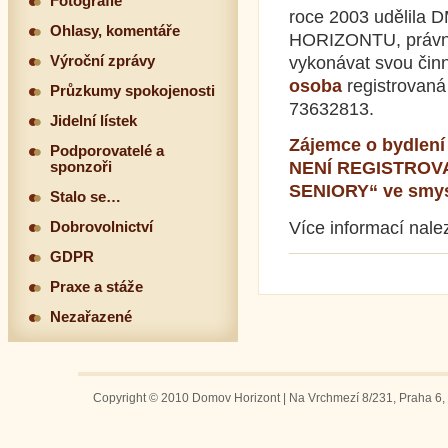
Fotografie
roce 2003 udělila D
Ohlasy, komentáře
HORIZONTU, právní
Výroční zprávy
vykonávat svou čin
osoba
registrovaná 
Průzkumy spokojenosti
73632813.
Jidelní lístek
Zájemce o bydlen
Podporovatelé a
NENÍ REGISTROV
sponzoři
SENIORY“ ve smysl
Stalo se…
Více informací nale
Dobrovolnictví
GDPR
Praxe a stáže
Nezařazené
Copyright © 2010 Domov Horizont | Na Vrchmezí 8/231, Praha 6, 1