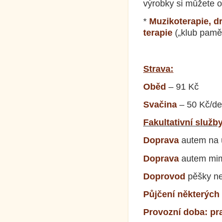
výrobky si můžete 
*
Muzikoterapie, d
terapie
(„klub pamě
Strava:
Oběd
– 91 Kč
Svačina
– 50 Kč/d
Fakultativní služby
Doprava
autem na 
Doprava
autem mim
Doprovod
pěšky ne
Půjčení některýc
Provozní doba:
pr