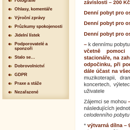
Fotografie
závislosti – 200 Kč
Ohlasy, komentáře
Denní pobyt pro os
Výroční zprávy
Denní pobyt pro os
Průzkumy spokojenosti
Denní pobyt pro os
Jidelní lístek
–
k dennímu pobytu
Podporovatelé a
sponzoři
včetně pomoci p
stacionáře, na zah
Stalo se…
odpočinku, při po
Dobrovolnictví
dále účast na všec
GDPR
muzikoterapii, dra
Praxe a stáže
koncertech, výlet
uživatele
Nezařazené
Zájemci se mohou
následujících jedno
celodenního pobytu 
*
výtvarná dílna –