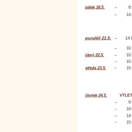
pátek 18.5.
–
8
–
14
pondělí 21.5.
–
14:
–
16
úterý 22.5.
–
10
–
15
středa 23.5.
–
15
čtvrtek 24.5.
VÝLE
–
8
–
10
–
14
–
15