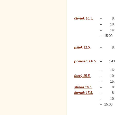
čtvrtek 10.5.
–
8
–
10
–
14
–
15:00
pátek 11.5.
–
8
pondělí 14.5.
–
14:
–
16
úterý 15.5.
–
10
–
15
středa 16.5.
–
8
čtvrtek 17.5.
–
8
–
10
–
15:00