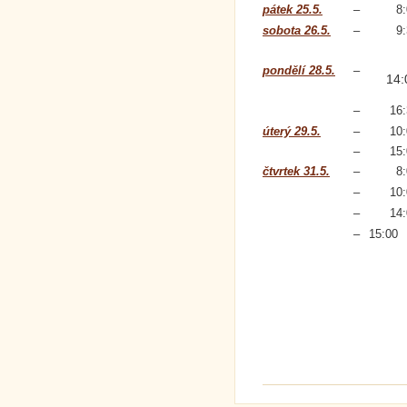
pátek 25.5.
–
8
sobota 26.5.
–
9
pondělí 28.5.
–
14:
–
16
úterý 29.5.
–
10
–
15
čtvrtek 31.5.
–
8
–
10
–
14
–
15:00