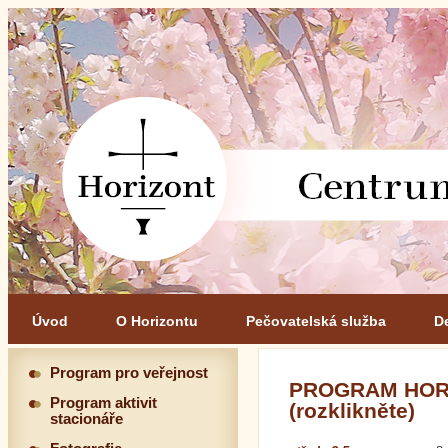
Úvod
O Horizontu
Pečovatelská služba
D
Program pro veřejnost
PROGRAM HORI
Program aktivit
(rozklikněte)
stacionáře