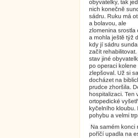
obyvatelky, tak je
nich konečně sun
sádru. Ruku má ot
a bolavou, ale
zlomenina srostla
a mohla ještě týž 
kdy jí sádru sundal
začít rehabilitovat
stav jiné obyvatel
po operaci kolene
zlepšoval. Už si s
docházet na bibli
prudce zhoršila. D
hospitalizaci. Ten
ortopedické vyšet
kyčelního kloubu.
pohybu a velmi trp
Na samém konci mě
poříčí upadla na e