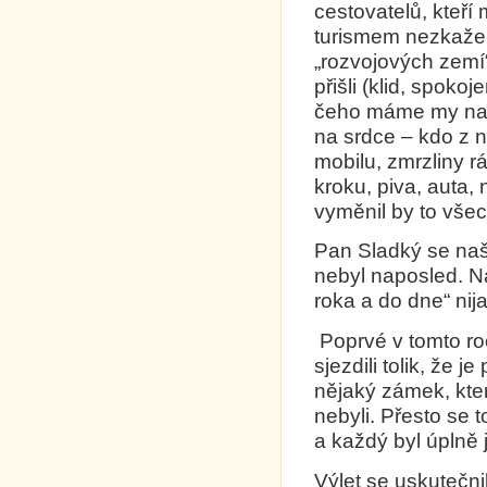
cestovatelů, kteří 
turismem nezkažen
„rozvojových zemí
přišli (klid, spoko
čeho máme my nadb
na srdce – kdo z n
mobilu, zmrzliny 
kroku, piva, auta,
vyměnil by to všech
Pan Sladký se naši
nebyl naposled. Na
roka a do dne“ nij
Poprvé v tomto roc
sjezdili tolik, že 
nějaký zámek, kter
nebyli. Přesto se 
a každý byl úplně j
Výlet se uskutečni