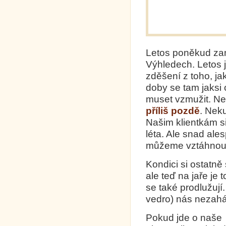
Letos poněkud zan
Výhledech. Letos j
zděšení z toho, ja
doby se tam jaksi
muset vzmužit. Neb
příliš pozdě
. Neku
Našim klientkám sic
léta. Ale snad ale
můžeme vztáhnou
Kondici si ostatn
ale teď na jaře je
se také prodlužují
vedro) nás nezahá
Pokud jde o naše