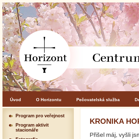
Úvod
O Horizontu
Pečovatelská služba
D
Program pro veřejnost
KRONIKA HOR
Program aktivit
stacionáře
Přišel máj, vyšli 