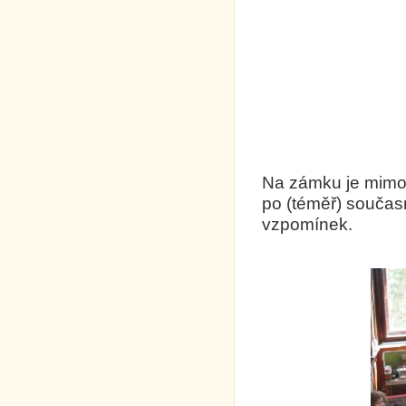
Na zámku je mimo 
po (téměř) současn
vzpomínek.