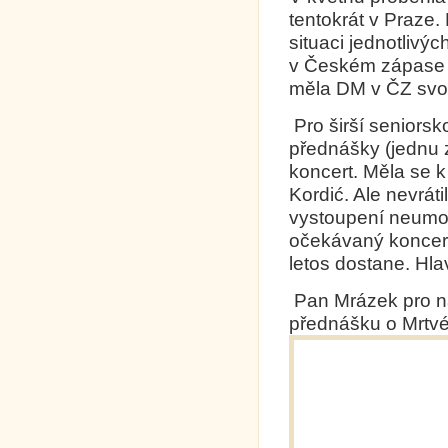
tentokrát v Praze.
situaci jednotlivý
v Českém zápase 
měla DM v ČZ svou 
Pro širší seniorsk
přednášky (jednu z
koncert. Měla se k
Kordić. Ale nevrát
vystoupení neumož
očekávaný koncert
letos dostane. Hla
Pan Mrázek pro nás
přednášku o Mrtv