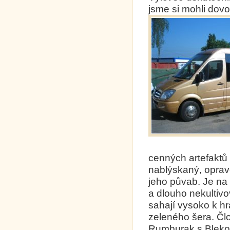
jsme si mohli dov
cenných artefaktů 
nablýskaný, oprav
jeho půvab. Je na
a dlouho nekultiv
sahají vysoko k h
zeleného šera. Člo
Rumburak s Blekot