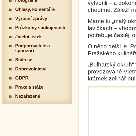
Fotografie
vytvořili – a doko
chodíme. Záleží na
Ohlasy, komentáře
Výroční zprávy
Máme tu „malý okr
lavičkách – vhodný
Průzkumy spokojenosti
potřebuje častěji o
Jidelní lístek
O něco delší je „P
Podporovatelé a
sponzoři
Pražského kulinář
Stalo se…
„Bulharský okruh“
Dobrovolnictví
provozované Vietn
krámek zelinář bu
GDPR
Praxe a stáže
Nezařazené