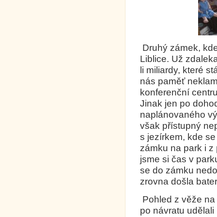
Druhý zámek, kde j
Liblice. Už zdalek
li miliardy, které
nás paměť neklam
konferenční centru
Jinak jen po doho
naplánovaného výl
však přístupný nepř
s jezírkem, kde se
zámku na park i z
jsme si čas v parku
se do zámku nedos
zrovna došla bater
Pohled z věže na 
po návratu udělali