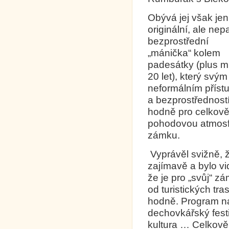
Obývá jej však jen
originální, ale ne
bezprostřední
„mánička“ kolem
padesátky (plus m
20 let), který svým
neformálním přís
a bezprostředností
hodně pro celkov
pohodovou atmos
zámku.
Vyprávěl svižně, ž
zajímavě a bylo vi
že je pro „svůj“ z
od turistických tr
hodně. Program na 
dechovkářský festi
kultura … Celkově