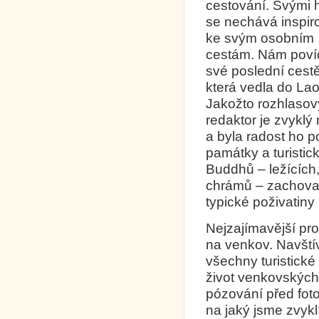
cestování. Svými 
se nechává inspir
ke svým osobním
cestám. Nám poví
své poslední cestě
která vedla do La
Jakožto rozhlasov
redaktor je zvyklý 
a byla radost ho 
památky a turistic
Buddhů – ležících,
chrámů – zachovalý
typické poživatiny
Nejzajímavější pro 
na venkov. Navštív
všechny turistické
život venkovských r
pózování před foto
na jaký jsme zvykl