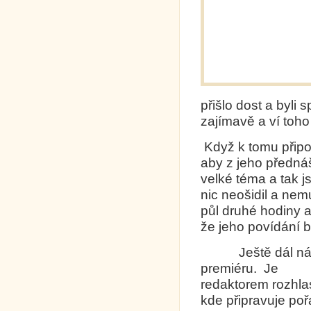
přišlo dost a byli
zajímavě a ví toh
Když k tomu připo
aby z jeho předná
velké téma a tak j
nic neošidil a nem
půl druhé hodiny a
že jeho povídání b
Ještě dál nás vz
premiéru.
Je
redaktorem rozhla
kde připravuje poř