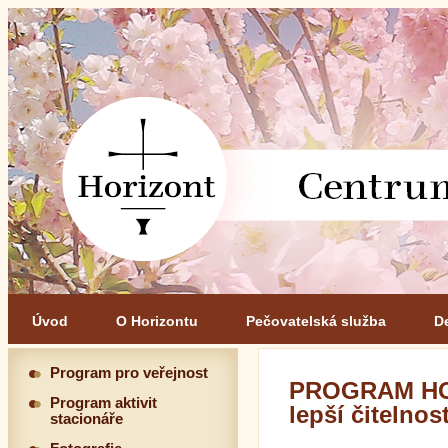
Úvod
O Horizontu
Pečovatelská služba
D
Program pro veřejnost
PROGRAM HOR
Program aktivit
lepší čitelnos
stacionáře