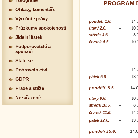
Fotografie
PROGRAM D
Ohlasy, komentáře
Výroční zprávy
pondělí 1.6.
–
14:
Průzkumy spokojenosti
úterý 2.6.
–
10:
středa 3.6.
–
8:
Jidelní lístek
čtvrtek 4.6.
–
10:
Podporovatelé a
sponzoři
Stalo se…
–
14:
Dobrovolnictví
pátek 5.6.
–
13:
GDPR
pondělí 8.6.
–
14:
Praxe a stáže
Nezařazené
úterý 9.6.
–
10:
středa 10.6.
–
8:
čtvrtek 11.6.
–
14:
pátek 12.6.
–
13:
pondělí 15.6.
–
14: