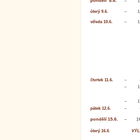
pondělí 8.6.
–
1
úterý 9.6.
–
1
středa 10.6.
–
1
čtvrtek 11.6.
–
–
1
–
1
pátek 12.6.
–
pondělí 15.6.
–
1
úterý 16.6
.
VÝL