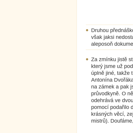
Druhou přednáško
však jaksi nedosta
aleposoň dokumen
Za zmínku jistě st
který jsme už podn
úplně jiné, takže
Antonína Dvořáka.
na zámek a pak j
průvodkyně. O něc
odehrává ve dvou
pomocí podařilo d
krásných věcí, ze
mistrů). Doufáme, 