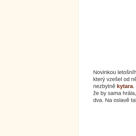
Novinkou letošní
který vzešel od n
nezbytně
kytara
.
že by sama hrála,
dva. Na oslavě ta