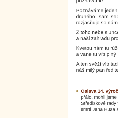
poznáváme.
Poznáváme jeden
druhého i sami se
rozjasňuje se nám
Z toho nebe slunce
a naši zahradu pro
Kvetou nám tu růž
a vane tu vítr plný
A ten svěží vítr tad
náš milý pan ředitel
Oslava 14. výroč
přálo, mohli jsm
Střediskové rady
smrti Jana Husa a