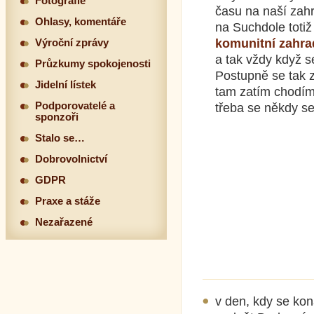
Fotografie
času na naší zah
Ohlasy, komentáře
na Suchdole toti
komunitní zahra
Výroční zprávy
a tak vždy když 
Průzkumy spokojenosti
Postupně se tak 
Jidelní lístek
tam zatím chodíme 
Podporovatelé a
třeba se někdy se
sponzoři
Stalo se…
Dobrovolnictví
GDPR
Praxe a stáže
Nezařazené
v den, kdy se kon