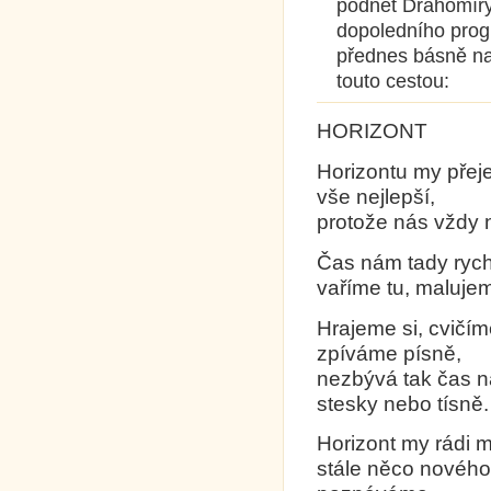
podnět Drahomír
dopoledního prog
přednes básně na 
touto cestou:
HORIZONT
Horizontu my pře
vše nejlepší,
protože nás vždy 
Čas nám tady rychl
vaříme tu, maluje
Hrajeme si, cvičím
zpíváme písně,
nezbývá tak čas n
stesky nebo tísně.
Horizont my rádi 
stále něco nového