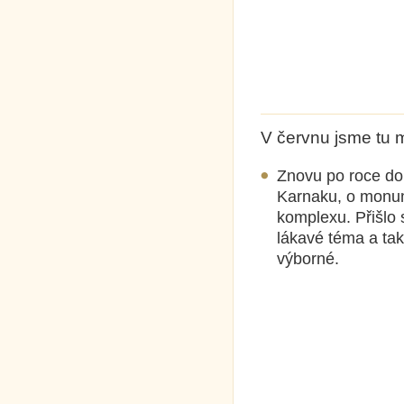
V červnu jsme tu m
Znovu po roce do
Karnaku, o monu
komplexu. Přišlo s
lákavé téma a ta
výborné.