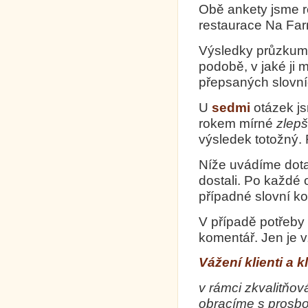
Obě ankety jsme r
restaurace Na Far
Výsledky průzkumu
podobě, v jaké ji m
přepsaných slovn
U
sedmi
otázek j
rokem mírné
zlepš
výsledek totožný. 
Níže uvádíme dotaz
dostali. Po každé
případné slovní k
V případě potřeby
komentář. Jen je 
Vážení klienti a k
v rámci zkvalitňov
obracíme s prosbo