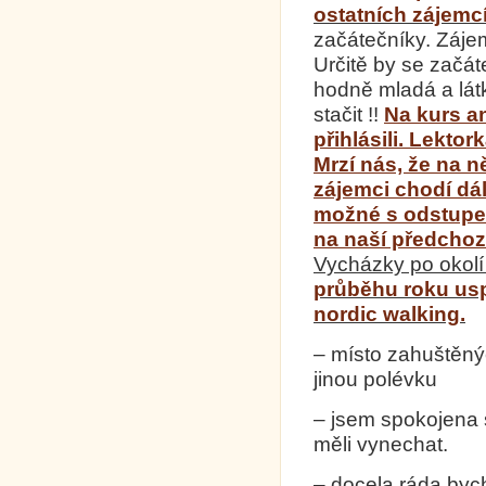
ostatních zájemc
začátečníky. Zájem
Určitě by se začáte
hodně mladá a látk
stačit !!
Na kurs an
přihlásili. Lekto
Mrzí nás, že na n
zájemci chodí dá
možné s odstupe
na naší předchozí
Vycházky po okol
průběhu roku usp
nordic walking.
– místo zahuštěnýc
jinou polévku
– jsem spokojena 
měli vynechat.
– docela ráda bych