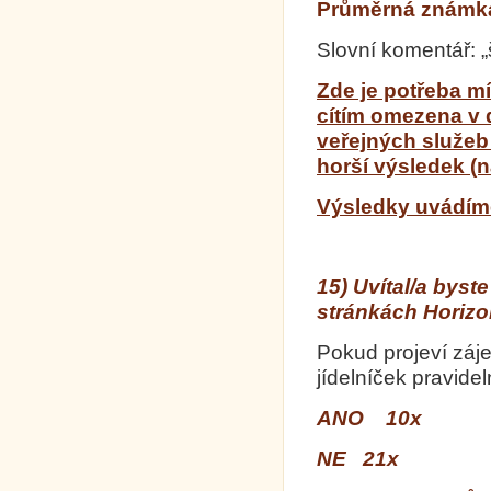
Průměrná známka 
Slovní komentář: 
Zde je potřeba mí
cítím omezena v 
veřejných služeb 
horší výsledek (n
Výsledky uvádíme 
15) Uvítal/a byst
stránkách Horiz
Pokud projeví zá
jídelníček pravide
ANO 10x
NE 21x