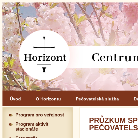
Úvod
O Horizontu
Pečovatelská služba
D
Program pro veřejnost
PRŮZKUM SP
Program aktivit
PEČOVATELSK
stacionáře