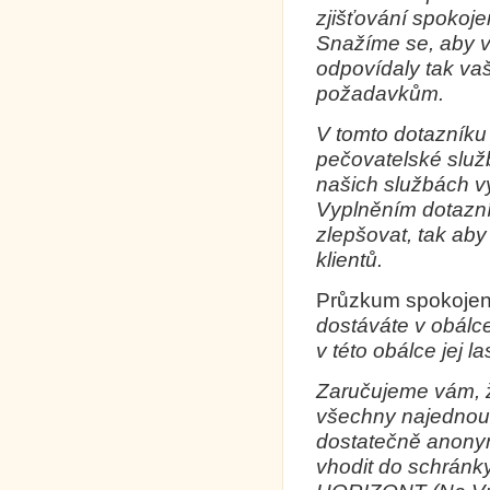
zjišťování spokoje
Snažíme se, aby v
odpovídaly tak va
požadavkům.
V tomto dotazníku
pečovatelské služ
našich službách vy
Vyplněním dotazn
zlepšovat, tak ab
klientů.
Průzkum spokojen
dostáváte v obálc
v této obálce jej 
Zaručujeme vám, ž
všechny najednou.
dostatečně anonym
vhodit do schránk