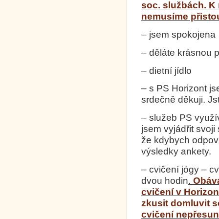
soc. službách. K
nemusíme přistou
– jsem spokojena
– děláte krásnou p
– dietní jídlo
– s PS Horizont j
srdečně děkuji. Js
– služeb PS využí
jsem vyjádřit svoj
že kdybych odpoví
výsledky ankety.
– cvičení jógy – c
dvou hodin
.
Obává
cvičení v Horiz
zkusit domluvit s
cvičení nepřesunu