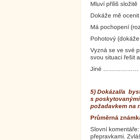
Mluví příliš složi
Dokáže mě ocenit 
Má pochopení (rozu
Pohotový (dokáže s
Vyzná se ve své pr
svou situaci řešit 
Jiné ………………
5) Dokázal/a bys
s poskytovanými 
požadavkem na 
Průměrná známka 
Slovní komentáře:
přepravkami. Zvlá