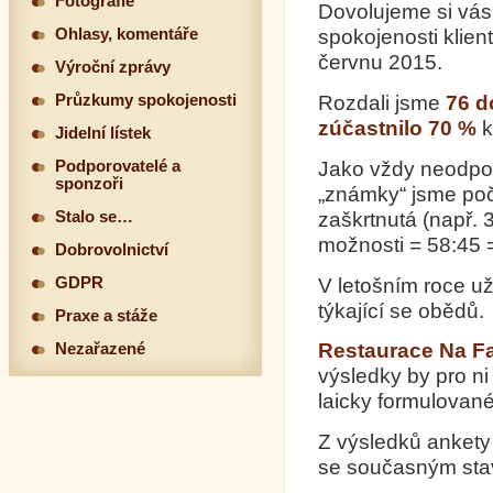
Fotografie
Dovolujeme si vás
Ohlasy, komentáře
spokojenosti klien
červnu 2015.
Výroční zprávy
Rozdali jsme
76 d
Průzkumy spokojenosti
zúčastnilo 70 %
k
Jidelní lístek
Jako vždy neodpov
Podporovatelé a
sponzoři
„známky“ jsme poč
zaškrtnutá (např. 
Stalo se…
možnosti = 58:45 
Dobrovolnictví
V letošním roce u
GDPR
týkající se obědů.
Praxe a stáže
Restaurace Na Far
Nezařazené
výsledky by pro n
laicky formulované
Z výsledků ankety 
se současným st