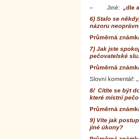
– Jiné:
„dle 
6) Stalo se někd
názoru neoprávn
Průměrná známka 
7) Jak jste spoko
pečovatelské sl
Průměrná známka 
Slovní komentář: „
8/ Cítíte se být
které místní pečo
Průměrná známka 
9) Víte jak postu
jiné úkony?
Průměrná známka 