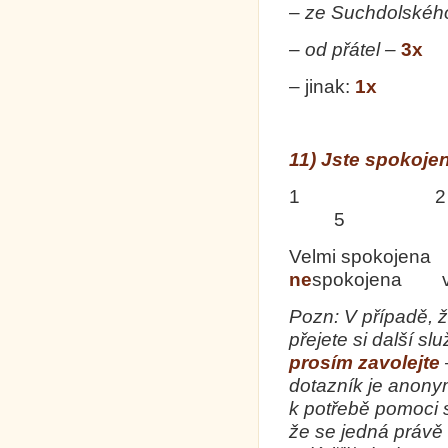
–
ze Suchdolského
–
od přátel –
3x
– jinak:
1x
11) Jste spokojen
1 
5
Velmi spokojena
ne
spokojena v
Pozn:
V případě, 
přejete si další sl
prosím zavolejte
dotazník je anonym
k potřebě pomoci 
že se jedná právě 