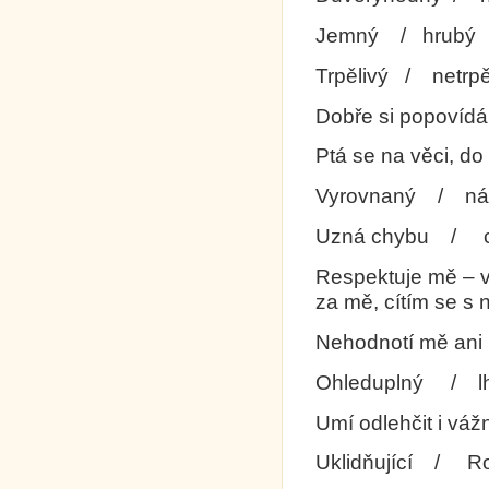
Jemný / hrubý
Trpělivý / netrp
Dobře si popovíd
Ptá se na věci, do
Vyrovnaný / ná
Uzná chybu / ch
Respektuje mě – 
za mě, cítím se s
Nehodnotí mě ani 
Ohleduplný / lho
Umí odlehčit i vá
Uklidňující / Ro