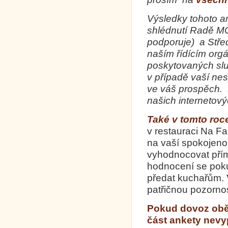
Výsledky tohoto 
shlédnutí Radě MČ
podporuje) a Střed
naším řídícím org
poskytovaných slu
v případě vaší ne
ve váš prospěch. 
našich internetov
Také v tomto roc
v restauraci Na F
na vaší spokojenos
vyhodnocovat přím
hodnocení se pokus
předat kuchařům. 
patřičnou pozornos
Pokud dovoz obě
část ankety nevyp