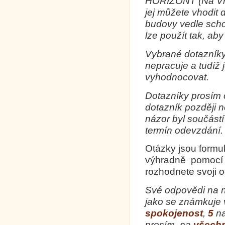
HORIZONT (Na Vrc
jej můžete vhodit 
budovy vedle scho
lze použít tak, ab
Vybrané dotazníky
nepracuje a tudíž 
vyhodnocovat.
Dotazníky prosím
dotazník později 
názor byl součást
termín odevzdání.
Otázky jsou formu
výhradně pomocí z
rozhodnete svoji 
Své odpovědi na n
jako se známkuje 
spokojenost
,
5
n
prosím na
všechn