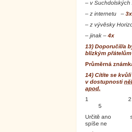
– v Suchdolských 
– z internetu –
3x
– z vývěsky Horiz
– jinak –
4x
13) Doporučil/a 
blízkým přátelům
Průměrná známka 
14) Cítíte se kvů
v dostupnosti
ně
apod.
1 
5
Určitě an
spíše ne ur