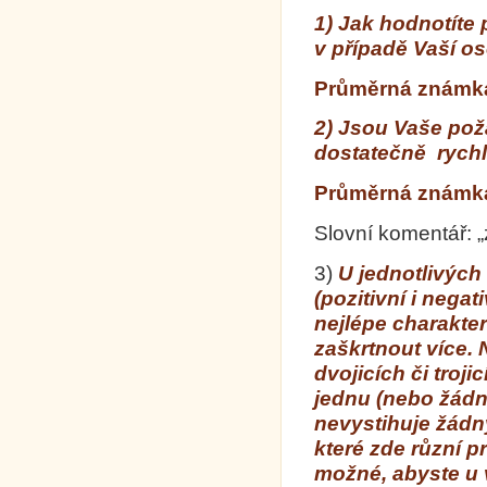
1)
Jak hodnotíte
v případě Vaší o
Průměrná známka 
2) Jsou Vaše pož
dostatečně rychl
Průměrná známka 
Slovní komentář: „
3)
U jednotlivých
(pozitivní i nega
nejlépe charakte
zaškrtnout více. 
dvojicích či troj
jednu (nebo žád
nevystihuje žádn
které zde různí p
možné, abyste u 