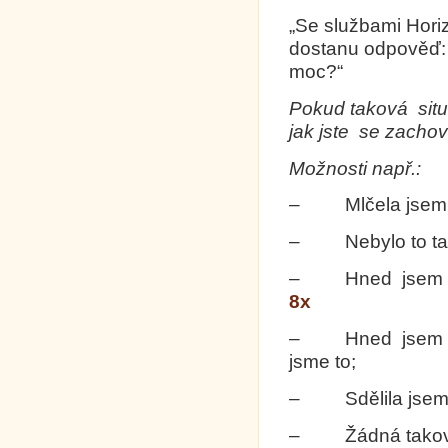
„Se službami Hori
dostanu odpověď: 
moc?“
Pokud taková situ
jak jste se zachov
Možnosti např.:
– Mlčela jsem
– Nebylo to tak 
– Hned jsem to s
8x
– Hned jsem to s
jsme to;
– Sdělila jsem t
– Žádná taková 