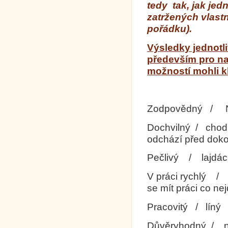
tedy tak, jak je
zatržených vlastn
pořádku).
Výsledky jednotl
především pro na
možností mohli kli
Zodpovědný / Ne
Dochvilný / chod
odchází před dok
Pečlivý / lajdá
V práci rychlý 
se mít práci co ne
Pracovitý / líný
Důvěryhodný / n