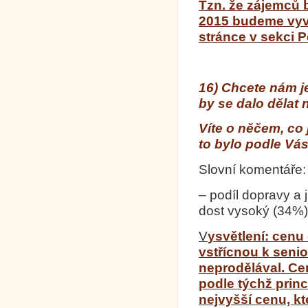
Tzn. že zájemců b
2015 budeme vyvě
stránce v sekci 
16) Chcete nám j
by se dalo dělat
Víte o něčem, co 
to bylo podle Vá
Slovní komentáře:
– podíl dopravy a 
dost vysoký (34%),
V
ysvětlení: cenu
vstřícnou k seni
neprodělával. C
podle týchž princ
nejvyšší cenu, k