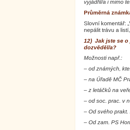
vyjádřil/a i mimo 
Průměrná známka 
Slovní komentář: „
nepálit trávu a list
12) Jak jste se o
dozvěděl/a?
Možnosti např.:
– od známých, kte
– na Úřadě MČ Pr
– z letáčků na ve
– od soc. prac. v 
– Od svého prakt.
– Od zam. PS Hor