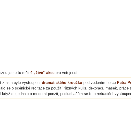
eznu jsme tu měli
4 „živé“ akce
pro veřejnost.
í z nich bylo vystoupení
dramatického kroužku
pod vedením herce
Petra 
alo se o scénické recitace za použití různých kulis, dekorací, masek, práce 
 I když se jednalo o moderní poezii, posluchačům se toto netradiční vystoupení