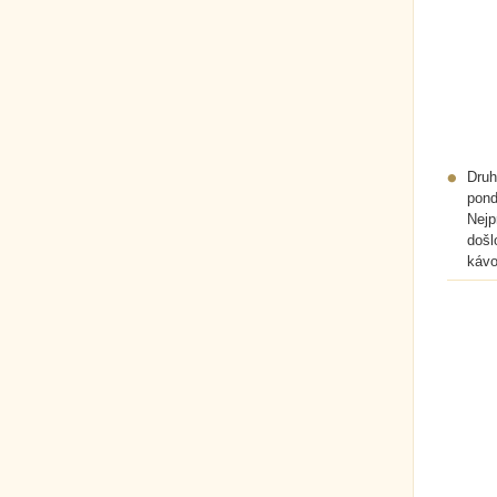
Druh
pond
Nejp
došl
kávo