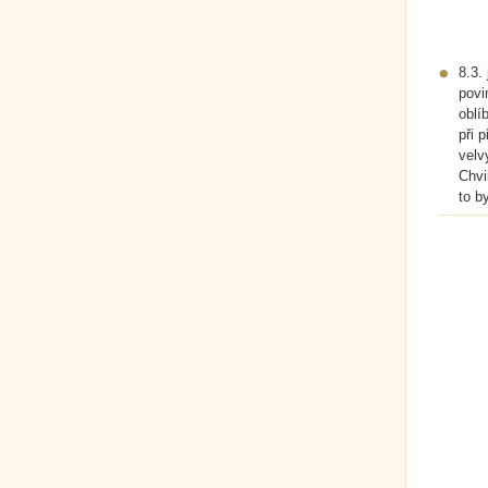
8.3.
povi
oblí
při 
velv
Chvi
to b