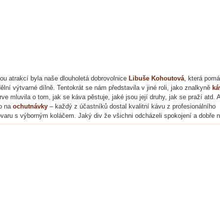
ou atrakcí byla naše dlouholetá dobrovolnice
Libuše Kohoutová
, která pom
ělní výtvarné dílně. Tentokrát se nám představila v jiné roli, jako znalkyně
ká
rve mluvila o tom, jak se káva pěstuje, jaké jsou její druhy, jak se praží atd. 
o na
ochutnávky
– každý z účastníků dostal kvalitní kávu z profesionálního
varu s výborným koláčem. Jaký div že všichni odcházeli spokojení a dobře n