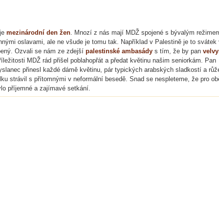
 je
mezinárodní den žen
. Mnozí z nás mají MDŽ spojené s bývalým režime
nnými oslavami, ale ne všude je tomu tak. Například v Palestině je to svátek
bený. Ozvali se nám ze zdejší
palestinské ambasády
s tím, že by pan
velvy
příležitosti MDŽ rád přišel poblahopřát a předat květinu našim seniorkám. Pan
yslanec přinesl každé dámě květinu, pár typických arabských sladkostí a růž
lku strávil s přítomnými v neformální besedě. Snad se nespleteme, že pro ob
ylo příjemné a zajímavé setkání.