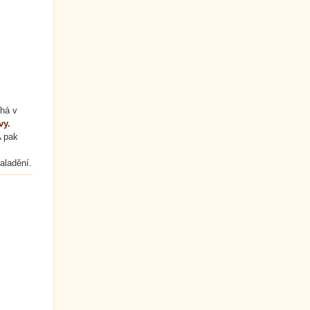
áhá v
vy.
A pak
aladění.