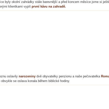
ce byly okolní zahrádky stále barevnější a před koncem měsíce jsme si ještě 
erými klientkami vypít
první kávu na zahradě.
eznu oslavily
narozeniny
dvě obyvatelky penzionu a naše pečovatelka
Roma
 obvykle se oslava konala během biblické hodiny.