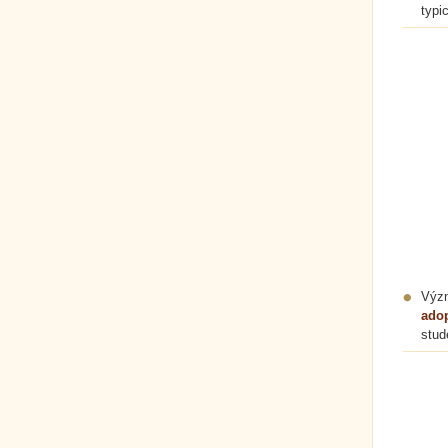
typi
Význ
ado
stud