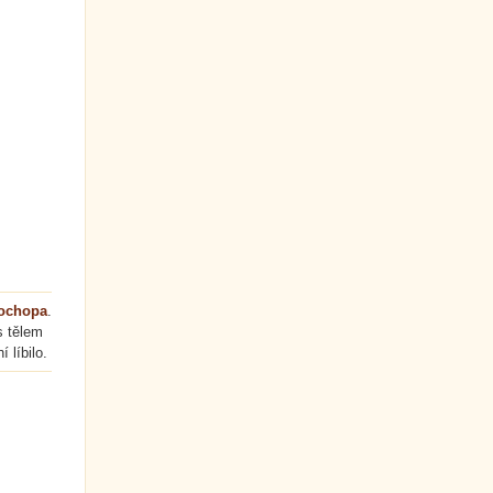
Pochopa
.
s tělem
 líbilo.