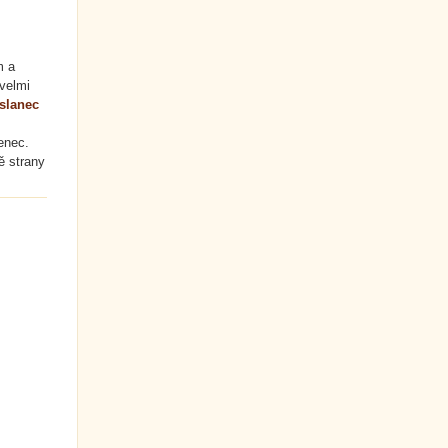
m a
 velmi
slanec
enec.
ě strany