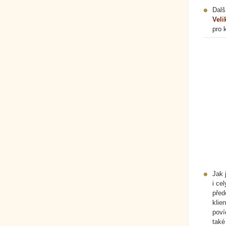
Dalš
Vel
pro 
Jak 
i ce
před
klie
poví
také