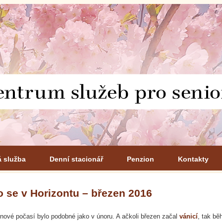
á služba
Denní stacionář
Penzion
Kontakty
o se v Horizontu – březen 2016
nové počasí bylo podobné jako v únoru. A ačkoli březen začal
vánicí
, tak b