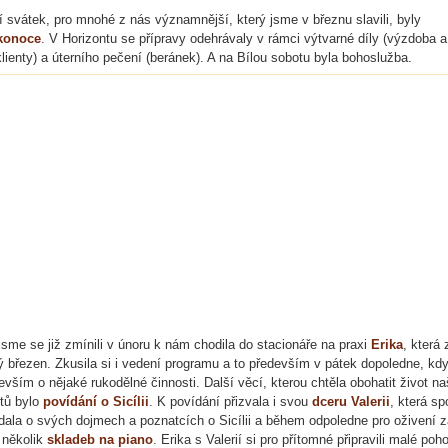
í svátek, pro mnohé z nás významnější, který jsme v březnu slavili, byly
ikonoce
. V Horizontu se přípravy odehrávaly v rámci výtvarné díly (výzdoba a
klienty) a úterního pečení (beránek). A na Bílou sobotu byla bohoslužba.
jsme se již zmínili v únoru k nám chodila do stacionáře na praxi
Erika
, která 
lý březen. Zkusila si i vedení programu a to především v pátek dopoledne, kdy
evším o nějaké rukodělné činnosti. Další věcí, kterou chtěla obohatit život na
ntů bylo
povídání o Sicílii
. K povídání přizvala i svou
dceru Valerii
, která sp
dala o svých dojmech a poznatcích o Sicílii a během odpoledne pro oživení z
 několik
skladeb na piano
. Erika s Valerií si pro přítomné připravili malé poh