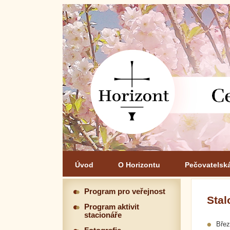
Úvod
O Horizontu
Pečovatelsk
Program pro veřejnost
Stal
Program aktivit
stacionáře
Břez