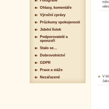
Fotografie
měsí
někt
Ohlasy, komentáře
Výroční zprávy
Průzkumy spokojenosti
Jidelní lístek
Podporovatelé a
sponzoři
Stalo se…
Dobrovolnictví
GDPR
Praxe a stáže
V bř
Nezařazené
Jako