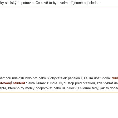
cky sicilských potravin. Celkově to bylo velmi příjemné odpoledne.
amnou událostí bylo pro několik obyvatelek penzionu, že jim dostudoval
dru
ptovaný student
Selva Kumar z Indie. Nyní stojí před otázkou, zda vybrat da
enta, kterého by mohly podporovat nebo už nikoliv. Uvidíme tedy, jak to dopa