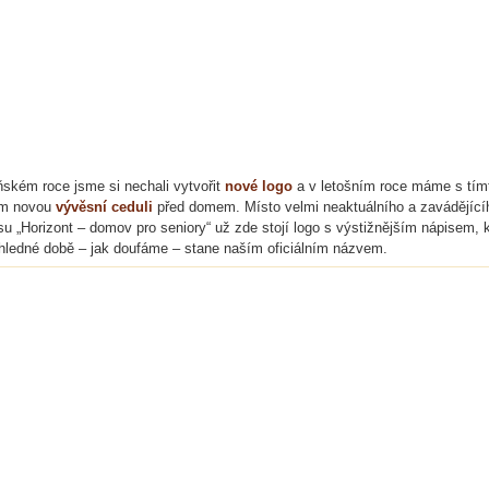
ňském roce jsme si nechali vytvořit
nové logo
a v letošním roce máme s tím
em novou
vývěsní ceduli
před domem. Místo velmi neaktuálního a zavádějící
su „Horizont – domov pro seniory“ už zde stojí logo s výstižnějším nápisem, 
hledné době – jak doufáme – stane naším oficiálním názvem.