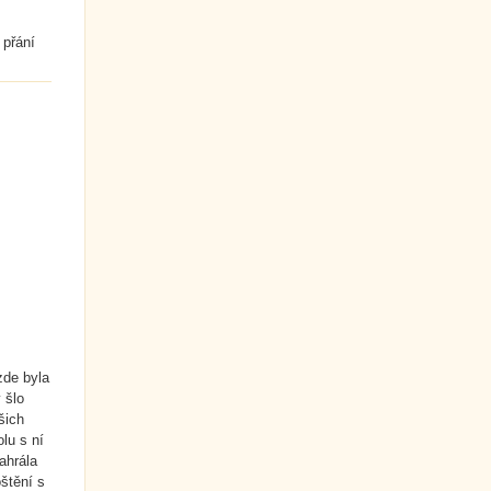
 přání
zde byla
 šlo
šich
olu s ní
ahrála
oštění s