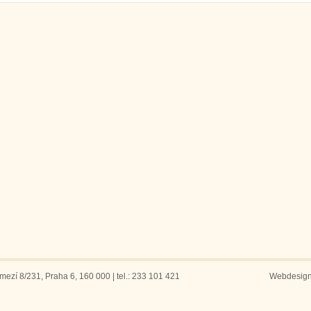
ezí 8/231, Praha 6, 160 000 | tel.: 233 101 421
Webdesig