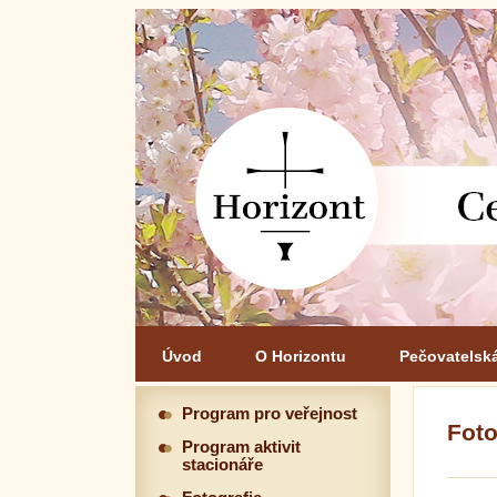
Úvod
O Horizontu
Pečovatelsk
Program pro veřejnost
Foto
Program aktivit
stacionáře