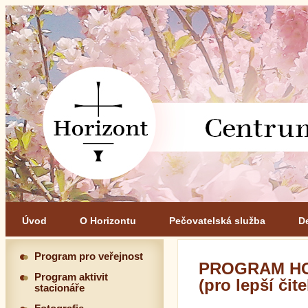
Úvod
O Horizontu
Pečovatelská služba
D
Program pro veřejnost
PROGRAM HO
Program aktivit
(pro lepší čit
stacionáře