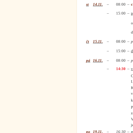
st
14.11.
–
08:00
–
c
–
15:00
–
p
o
d
čt
15.11.
–
08:00
–
p
–
15:00
–
d
pá
16.11.
–
08:00
–
p
–
14:30
–
v
O
I
K
v
k
P
z
V
j
po
19.11.
–
16:30
–
m