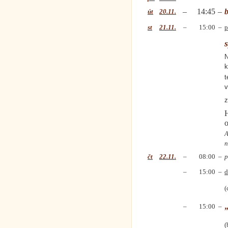
–
14:45
–
b
út
20.11.
st
21.11.
–
15:00
–
p
N
k
t
v
z
o
A
n
čt
22.11.
–
08:00
–
p
–
15:00
–
d
(
–
15:00
–
(