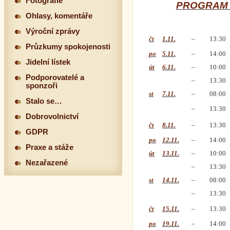
Fotografie
PROGRAM 
Ohlasy, komentáře
Výroční zprávy
čt
1.11.
–
13:30
Průzkumy spokojenosti
po
5.11.
–
14:00
Jidelní lístek
út
6.11.
–
10:00
Podporovatelé a
–
13:30
sponzoři
st
7.11.
–
08:00
Stalo se…
–
13:30
Dobrovolnictví
čt
8.11.
–
13:30
GDPR
po
12.11.
–
14:00
Praxe a stáže
út
13.11.
–
10:00
Nezařazené
–
13:30
st
14.11.
–
08:00
–
13:30
čt
15.11.
–
13:30
po
19.11.
–
14:00