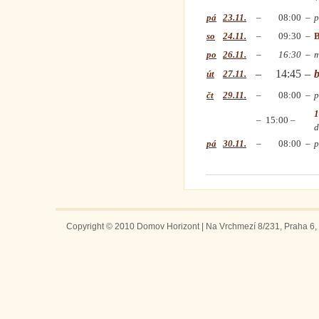
pá
23.11.
–
08:00
–
p
so
24.11.
–
09:30
–
B
po
26.11.
–
16:30
–
m
–
14:45
–
b
út
27.11.
čt
29.11.
–
08:00
–
p
1
–
15:00 –
d
pá
30.11.
–
08:00
–
p
Copyright © 2010 Domov Horizont | Na Vrchmezí 8/231, Praha 6, 1