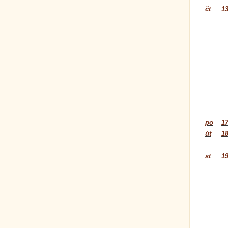
čt
13
po
17
út
18
st
19