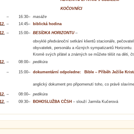
KOČOVNÍCI
–
16:30
–
masáže
12.
–
14:45
–
biblická hodina
12.
–
15:00
–
BESÍDKA HORIZONTU
–
obvyklé předvánoční setkání klientů stacionáře, pečovatel
obyvatelek, personálu a různých sympatizantů Horizontu.
Kromě svých přátel a známých se můžete těšit na děti, č
12.
–
08:00
–
pedikúra
–
15:00
–
dokumentární odpoledne: Bible – Příběh Ježíše Krist
anglický dokument pro připomenutí toho, co právě slavíme
12.
–
08:00
–
pedikúra
12.
–
09:30
–
BOHOSLUŽBA CČSH
– slouží Jarmila Kučerová