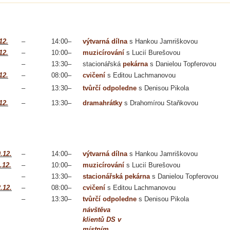
12.
–
14:00
–
výtvarná dílna
s Hankou Jamriškovou
12.
–
10:00
–
muzicírování
s Lucií Burešovou
–
13:30
–
stacionářská
pekárna
s Danielou Topferovou
12.
–
08:00
–
cvičení
s Editou Lachmanovou
–
13:30
–
tvůrčí odpoledne
s Denisou Pikola
12.
–
13:30
–
dramahrátky
s Drahomírou Staňkovou
.12.
–
14:00
–
výtvarná dílna
s Hankou Jamriškovou
.12.
–
10:00
–
muzicírování
s Lucií Burešovou
–
13:30
–
stacionářská pekárna
s Danielou Topferovou
.12.
–
08:00
–
cvičení
s Editou Lachmanovou
–
13:30
–
tvůrčí odpoledne
s Denisou Pikola
návštěva
klientů DS v
místním