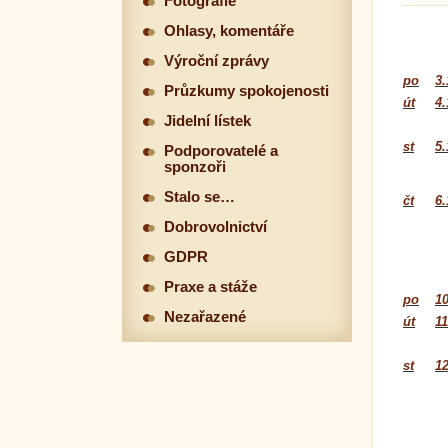
Fotografie
Ohlasy, komentáře
Výroční zprávy
po
3.
Průzkumy spokojenosti
út
4.
Jidelní lístek
st
5.
Podporovatelé a
sponzoři
Stalo se…
čt
6.
Dobrovolnictví
GDPR
Praxe a stáže
po
10
Nezařazené
út
11
st
12