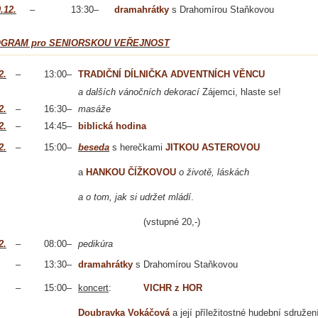
.12.
–
13:30
–
dramahrátky
s Drahomírou Staňkovou
GRAM pro SENIORSKOU VEŘEJNOST
2.
–
13:00
–
TRADIČNÍ DÍLNIČKA ADVENTNÍCH VĚNCU
a dalších vánočních dekorací
Zájemci, hlaste se!
2.
–
16:30
–
masáže
2.
–
14:45
–
biblická hodina
2.
–
15:00
–
beseda
s herečkami
JITKOU ASTEROVOU
a
HANKOU ČÍŽKOVOU
o životě, láskách
a o tom, jak si udržet mládí
.
(vstupné 20,-)
2.
–
08:00
–
pedikúra
–
13:30
–
dramahrátky
s Drahomírou Staňkovou
–
15:00
–
koncert
:
VICHR z HOR
Doubravka Vokáčová
a její příležitostné hudební sdružení