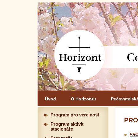
Úvod
O Horizontu
Pečovatelsk
Program pro veřejnost
PRO
Program aktivit
stacionáře
PRO