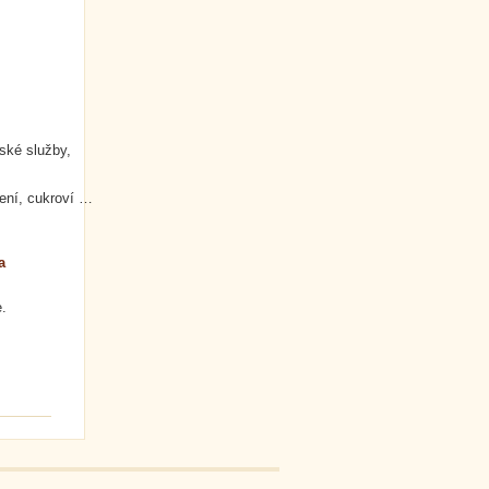
ské služby,
tení, cukroví …
a
.