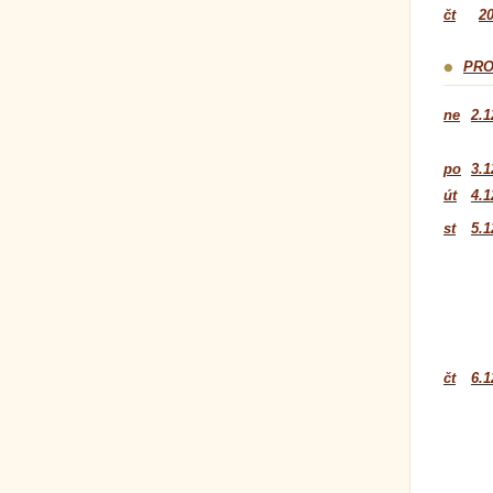
čt
20
PRO
ne
2.1
po
3.1
út
4.1
st
5.1
čt
6.1