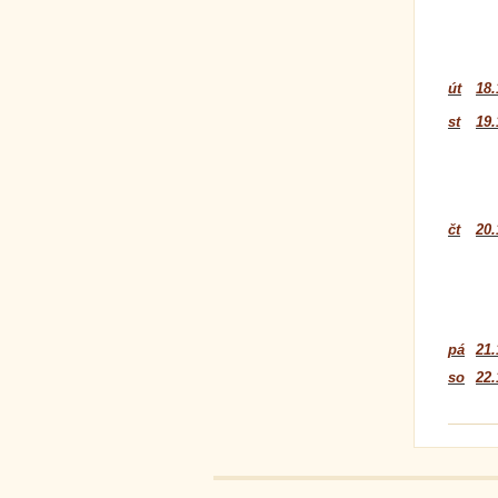
út
18.
st
19.
čt
20.
pá
21.
so
22.