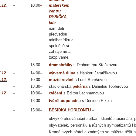
.12.
–
10:00
–
mateřském
centru
RYBIČKA,
kde
nám děti
předvedou
minibesídku a
společně si
zahrajeme a
zazpíváme.
–
13:30
–
dramahrátky
s Drahomírou Staňkovou
.12.
–
14:00
–
výtvarná dílna
s Hankou Jamriškovou
.12.
–
10:00
–
muzicírování
s Lucií Burešovou
–
13:30
–
stacionářská
pekárna
s Danielou Topferovou
.12.
–
10:00
–
cvičení
s Editou Lachmanovou
–
13:30
–
tvůrčí odpoledn
e s Denisou Pikola
–
15:00
–
BESÍDKA HORIZONTU
–
obvyklé předvánoční setkání klientů stacionáře, 
obyvatelek, personálu a různých sympatizantů Ho
Kromě svých přátel a známých se můžete těšit na