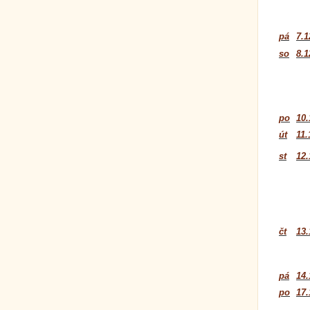
pá
7.1
so
8.1
po
10.
út
11.
st
12.
čt
13.
pá
14.
po
17.