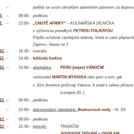
–
potěšit se svým obvyklým adventním pásmem za doprovo
2.
–
08:00
–
pedikúra
2.
–
13:00
–
„CHUTĚ AFRIKY“
– KULINÁŘSKÁ DÍLNIČKA
s výživovou poradkyní
PETROU FOLKOVOU
.
Přijďte ochutnat zambijské dobroty, které si sami připravít
Zájemci, hlaste se !!
12.
–
16:30
–
masáže
12.
–
14:45
–
biblická hodina
12.
–
15:00
–
přednáška
:
PERU (nejen) VÁNOČNÍ
cestovatel
MARTIN MYKISKA
nám poví o tom, jak
v Jižní Americe prožívají Vánoce. A snad s sebou přiveze
(vstupné 20,-)
12.
–
08:00
–
pedikúra
–
15:00
–
dokumentární odpoledne:
Budoucnost vody
– III. Díl
12.
–
08:00
–
pedikúra
12.
–
15:30
–
koncert:
TRADIČNÍ
ADVENTNÍ ZPÍVÁNÍ s ODDÍLEM