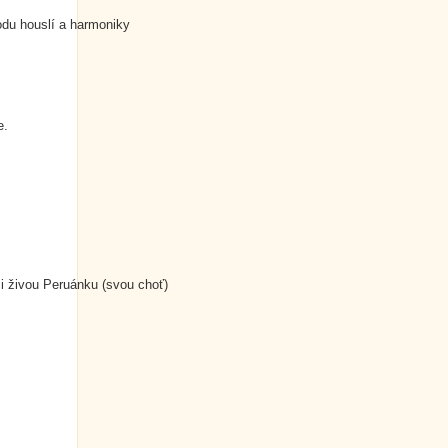
du houslí a harmoniky
e.
 i živou Peruánku (svou choť)