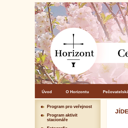
Úvod
O Horizontu
Pečovatelsk
Program pro veřejnost
JÍDE
Program aktivit
stacionáře