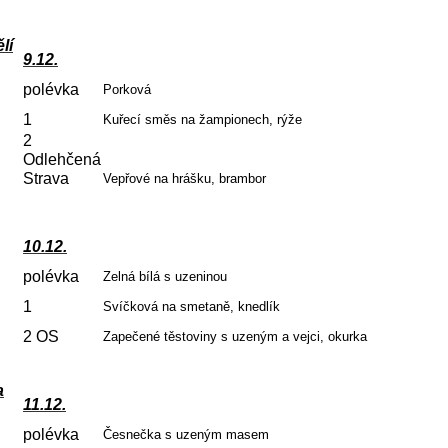
lí
9.12.
polévka
Porková
1
Kuřecí směs na žampionech, rýže
2
Odlehčená
Strava
Vepřové na hrášku, brambor
10.12.
polévka
Zelná bílá s uzeninou
1
Svíčková na smetaně, knedlík
2 OS
Zapečené těstoviny s uzeným a vejci, okurka
a
11.12.
polévka
Česnečka s uzeným masem