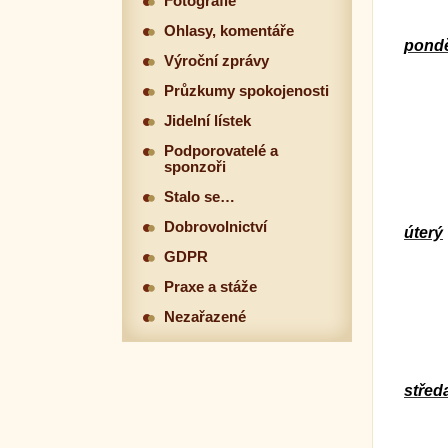
Fotografie
Ohlasy, komentáře
pondě
Výroční zprávy
Průzkumy spokojenosti
Jidelní lístek
Podporovatelé a
sponzoři
Stalo se…
Dobrovolnictví
úterý
GDPR
Praxe a stáže
Nezařazené
střed