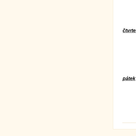
čtvrt
pátek