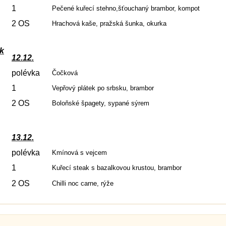
1
Pečené kuřecí stehno,šťouchaný brambor, kompot
2 OS
Hrachová kaše, pražská šunka, okurka
ek
12.12.
polévka
Čočková
1
Vepřový plátek po srbsku, brambor
2 OS
Boloňské špagety, sypané sýrem
13.12.
polévka
Kmínová s vejcem
1
Kuřecí steak s bazalkovou krustou, brambor
2 OS
Chilli noc carne, rýže