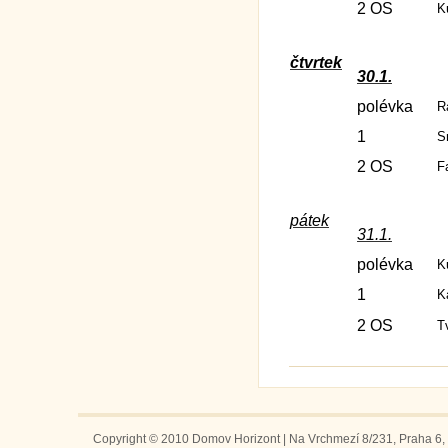
2 OS
K
čtvrtek
30.1.
polévka
R
1
S
2 OS
F
pátek
31.1.
polévka
K
1
K
2 OS
T
Copyright © 2010 Domov Horizont | Na Vrchmezí 8/231, Praha 6, 1