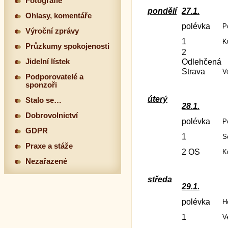
Fotografie
pondělí
27.1.
Ohlasy, komentáře
polévka
P
Výroční zprávy
1
K
Průzkumy spokojenosti
2
Jidelní lístek
Odlehčená
Strava
V
Podporovatelé a
sponzoři
úterý
Stalo se…
28.1.
Dobrovolnictví
polévka
P
GDPR
1
S
Praxe a stáže
2 OS
K
Nezařazené
středa
29.1.
polévka
H
1
V