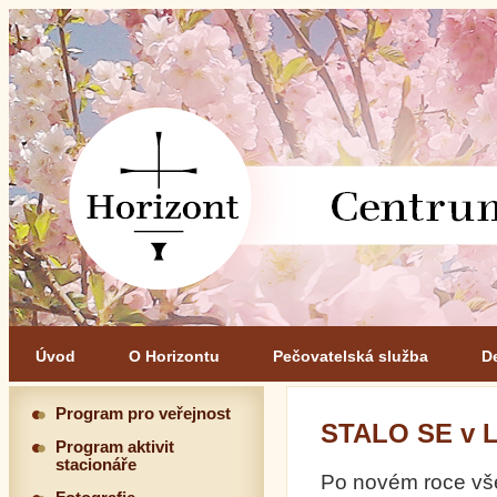
Úvod
O Horizontu
Pečovatelská služba
D
Program pro veřejnost
STALO SE v 
Program aktivit
stacionáře
Po novém roce vše 