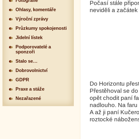
Fotografie
Počasí stále připo
neviděli a začátek
Ohlasy, komentáře
Výroční zprávy
Průzkumy spokojenosti
Jidelní lístek
Podporovatelé a
sponzoři
Stalo se…
Dobrovolnictví
GDPR
Do Horizontu přest
Praxe a stáže
Přestěhoval se do
opět chodit paní f
Nezařazené
nadlouho. Na faru
A až ji paní Kučer
roztocké nábožensk