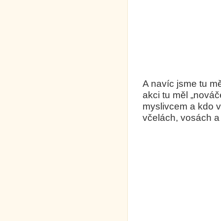
A navíc jsme tu měl
akci tu měl „nováč
myslivcem a kdo v
včelách, vosách a 