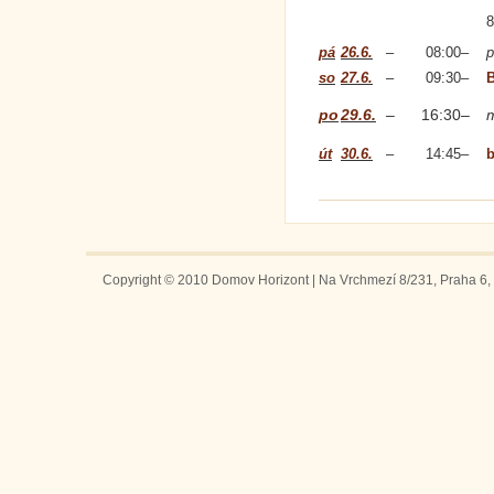
8
pá
26.6.
–
08:00
–
p
so
27.6.
–
09:30
–
po
29.6.
–
16:30
–
út
30.6.
–
14:45
–
b
Copyright © 2010 Domov Horizont | Na Vrchmezí 8/231, Praha 6, 1