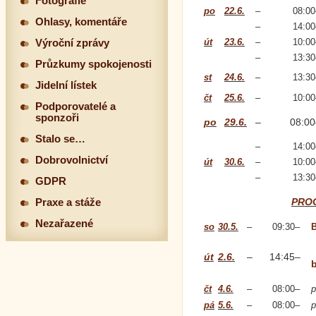
Fotografie
po
22.6.
–
08:00
Ohlasy, komentáře
–
14:00
út
23.6.
–
10:00
Výroční zprávy
–
13:30
Průzkumy spokojenosti
st
24.6.
–
13:30
Jidelní lístek
čt
25.6.
–
10:00
Podporovatelé a
sponzoři
po
29.6.
–
08:00
Stalo se…
–
14:00
Dobrovolnictví
út
30.6.
–
10:00
–
13:30
GDPR
PRO
Praxe a stáže
Nezařazené
so
30.5.
–
09:30
–
út
2.6.
–
14:45
–
čt
4.6.
–
08:00
–
p
pá
5.6.
–
08:00
–
p