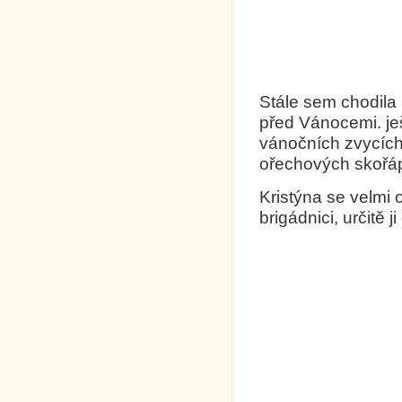
Stále sem chodila 
před Vánocemi. ješt
vánočních zvycích,
ořechových skořápek
Kristýna se velmi 
brigádnici, určitě 