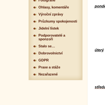
Fotografie
pondě
Ohlasy, komentáře
Výroční zprávy
Průzkumy spokojenosti
Jidelní lístek
Podporovatelé a
sponzoři
Stalo se…
úterý
Dobrovolnictví
GDPR
Praxe a stáže
Nezařazené
střed