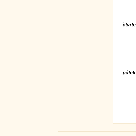
čtvrt
pátek