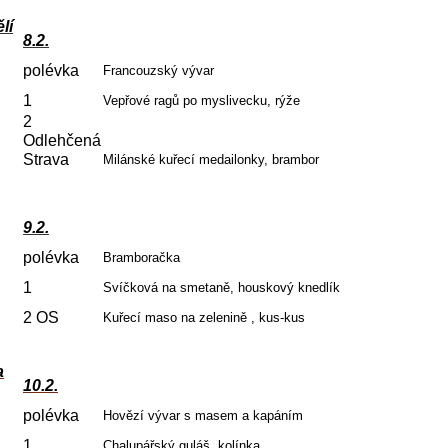
lí
8.2.
polévka
Francouzský vývar
1
Vepřové ragů po myslivecku, rýže
2
Odlehčená
Strava
Milánské kuřecí medailonky, brambor
9.2.
polévka
Bramboračka
1
Svíčková na smetaně, houskový knedlík
2 OS
Kuřecí maso na zelenině , kus-kus
a
10.2.
polévka
Hovězí vývar s masem a kapáním
1
Chalupářský guláš, kolínka