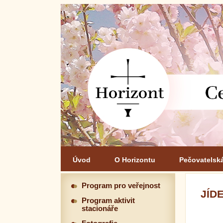
Úvod
O Horizontu
Pečovatelsk
Program pro veřejnost
JÍDE
Program aktivit
stacionáře