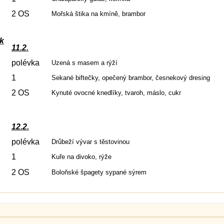
2 OS
Mořská štika na kmíně, brambor
ek
11.2.
polévka
Uzená s masem a rýží
1
Sekané biftečky, opečený brambor, česnekový dresing
2 OS
Kynuté ovocné knedlíky, tvaroh, máslo, cukr
12.2.
polévka
Drůbeží vývar s těstovinou
1
Kuře na divoko, rýže
2 OS
Boloňské špagety sypané sýrem