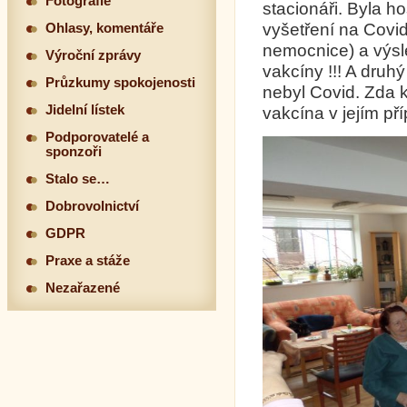
Fotografie
stacionáři. Byla ho
vyšetření na Covid
Ohlasy, komentáře
nemocnice) a výsl
Výroční zprávy
vakcíny !!! A druh
Průzkumy spokojenosti
nebyl Covid. Zda k
Jidelní lístek
vakcína v jejím př
Podporovatelé a
sponzoři
Stalo se…
Dobrovolnictví
GDPR
Praxe a stáže
Nezařazené