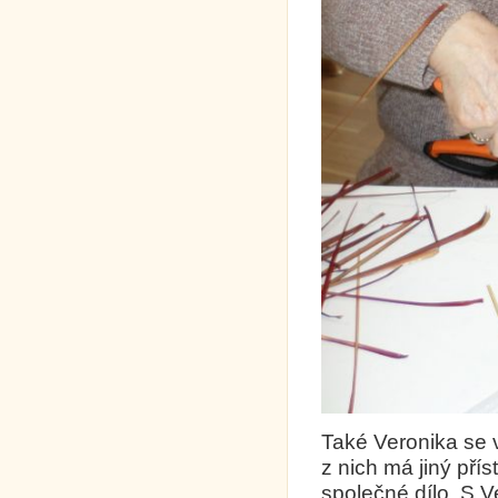
Také Veronika se 
z nich má jiný přís
společné dílo. S V