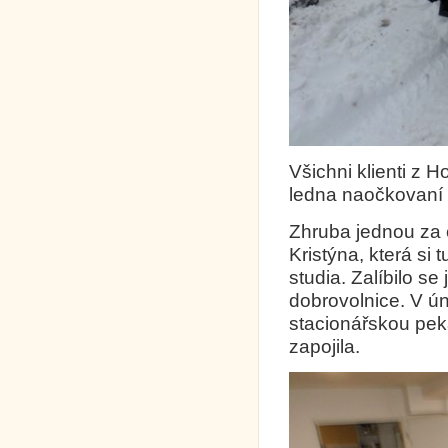
Všichni klienti z H
ledna naočkovaní
Zhruba jednou za č
Kristýna, která si
studia. Zalíbilo se
dobrovolnice. V ún
stacionářskou peká
zapojila.