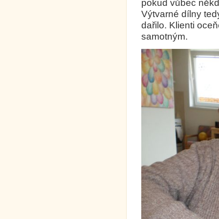
pokud vůbec někdy.
Výtvarné dílny tedy
dařilo. Klienti oceň
samotným.