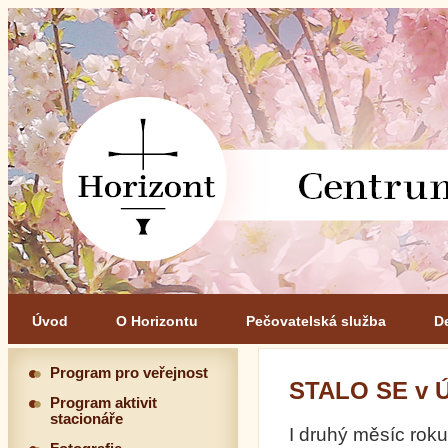
Úvod
O Horizontu
Pečovatelská služba
D
Program pro veřejnost
STALO SE v 
Program aktivit
stacionáře
I druhý měsíc roku