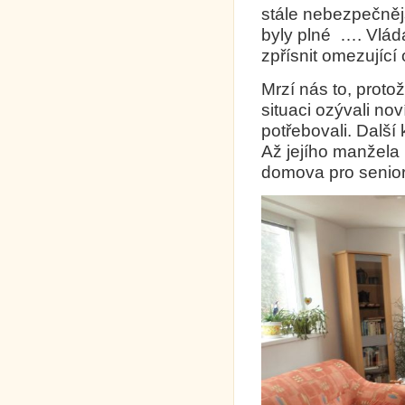
stále nebezpečněj
byly plné …. Vlád
zpřísnit omezující
Mrzí nás to, prot
situaci ozývali no
potřebovali. Další 
Až jejího manžela
domova pro senior