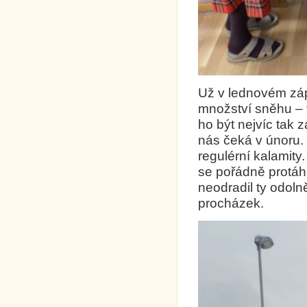
Už v lednovém záp
množství sněhu –
ho být nejvíc tak z
nás čeká v únoru.
regulérní kalamity.
se pořádně protáhl
neodradil ty odoln
procházek.