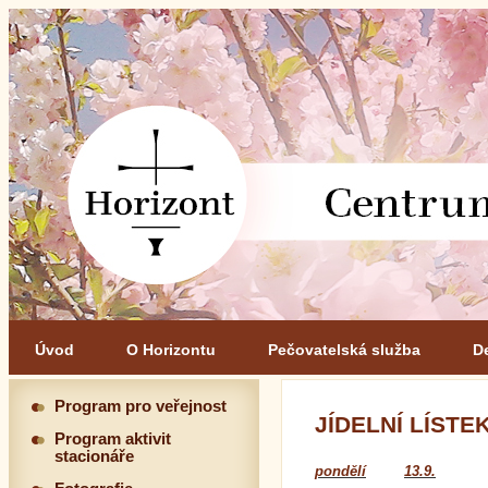
Úvod
O Horizontu
Pečovatelská služba
D
Program pro veřejnost
JÍDELNÍ LÍSTEK 
Program aktivit
stacionáře
pondělí
13.9.