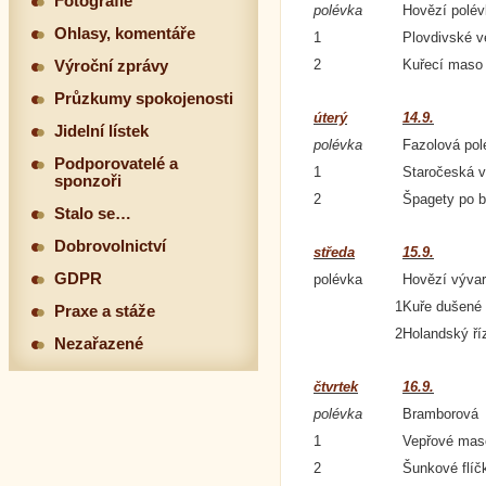
Fotografie
polévka
Hovězí polév
Ohlasy, komentáře
1
Plovdivské v
2
Kuřecí maso 
Výroční zprávy
Průzkumy spokojenosti
úterý
14.9.
Jidelní lístek
polévka
Fazolová pol
Podporovatelé a
1
Staročeská v
sponzoři
2
Špagety po 
Stalo se…
Dobrovolnictví
středa
15.9.
GDPR
polévka
Hovězí výva
1
Kuře dušené 
Praxe a stáže
2
Holandský ří
Nezařazené
čtvrtek
16.9.
polévka
Bramborová
1
Vepřové maso
2
Šunkové flíč