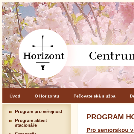
Úvod
O Horizontu
Pečovatelská služba
D
Program pro veřejnost
PROGRAM HO
Program aktivit
stacionáře
Pro seniorskou ve