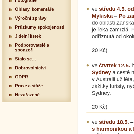
Fotografie
ve
středu 4.5. od
Ohlasy, komentáře
Mykiska
–
Po za
Výroční zprávy
do oblasti Zanska
Průzkumy spokojenosti
je řeka zamrzlá. 
odříznutá od okol
Jidelní lístek
Podporovatelé a
20 Kč)
sponzoři
Stalo se…
ve
čtvrtek 12.5.
h
Dobrovolnictví
Sydney
a cestě 
GDPR
v Austrálii už lét
zážitky turisty, 
Praxe a stáže
Sydney.
Nezařazené
20 Kč)
ve
středu 18.5.
s harmonikou a