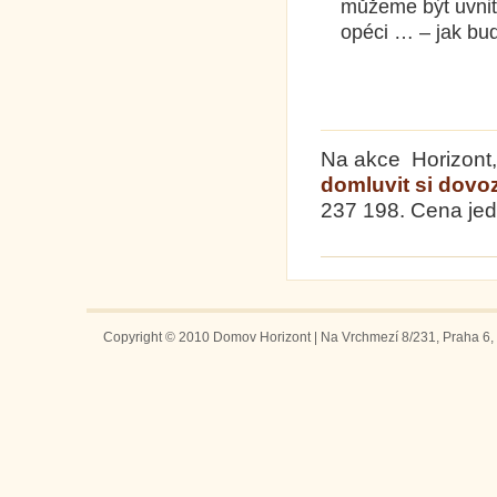
můžeme být uvnitř
opéci …
(vst
Na akce Horizont,
domluvit si dovo
237 198. Cena jed
Copyright © 2010 Domov Horizont | Na Vrchmezí 8/231, Praha 6, 1