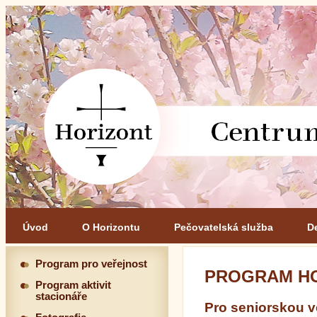
Úvod
O Horizontu
Pečovatelská služba
D
Program pro veřejnost
PROGRAM HO
Program aktivit
stacionáře
Pro seniorskou ve