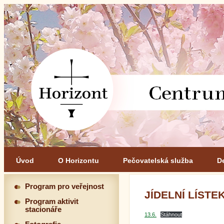
Úvod
O Horizontu
Pečovatelská služba
D
Program pro veřejnost
JÍDELNÍ LÍSTEK 
Program aktivit
stacionáře
13.6.
Stáhnout