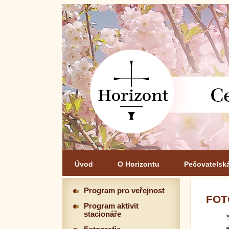
Úvod
O Horizontu
Pečovatelsk
Program pro veřejnost
FOT
Program aktivit
stacionáře