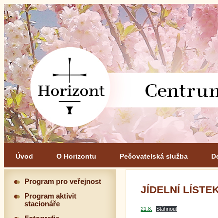
Úvod
O Horizontu
Pečovatelská služba
D
Program pro veřejnost
JÍDELNÍ LÍSTEK 
Program aktivit
stacionáře
21.8.
Stáhnout