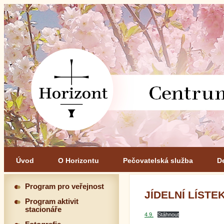
Úvod
O Horizontu
Pečovatelská služba
D
Program pro veřejnost
JÍDELNÍ LÍSTEK 
Program aktivit
stacionáře
4.9.
Stáhnout