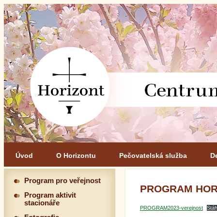
Úvod
O Horizontu
Pečovatelská služba
D
Program pro veřejnost
PROGRAM HORI
Program aktivit
stacionáře
PROGRAM2023-verejnost
Stá