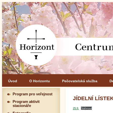
Úvod
O Horizontu
Pečovatelská služba
D
Program pro veřejnost
JÍDELNÍ LÍSTEK 
Program aktivit
stacionáře
25.9.
Stáhnout