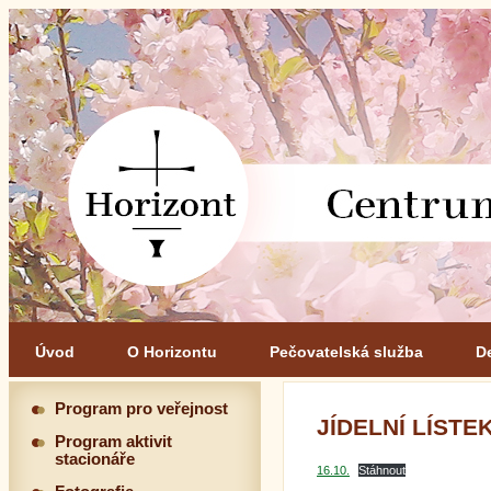
Úvod
O Horizontu
Pečovatelská služba
D
Program pro veřejnost
JÍDELNÍ LÍSTEK 
Program aktivit
stacionáře
16.10.
Stáhnout