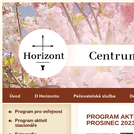
Úvod
O Horizontu
Pečovatelská služba
D
Program pro veřejnost
PROGRAM AKTI
Program aktivit
PROSINEC 202
stacionáře