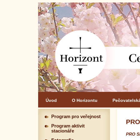
Úvod
O Horizontu
Pečovatelsk
Program pro veřejnost
PRO
Program aktivit
stacionáře
PRO S