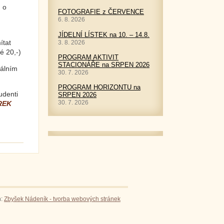
m o
FOTOGRAFIE z ČERVENCE
6. 8. 2026
JÍDELNÍ LÍSTEK na 10. – 14.8.
ítat
3. 8. 2026
-)
PROGRAM AKTIVIT
STACIONÁŘE na SRPEN 2026
álním
30. 7. 2026
PROGRAM HORIZONTU na
udenti
SRPEN 2026
30. 7. 2026
REK
n:
Zbyšek Nádeník - tvorba webových stránek