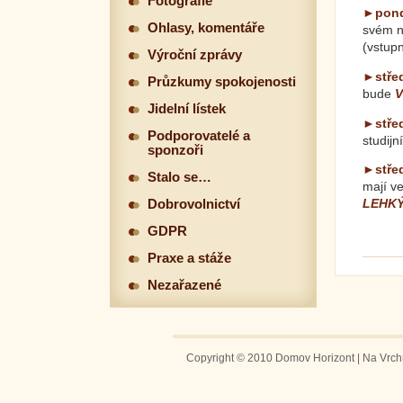
Fotografie
►pondě
Ohlasy, komentáře
svém ná
(vstupn
Výroční zprávy
►střed
Průzkumy spokojenosti
bude
V
Jidelní lístek
►střed
Podporovatelé a
studij
sponzoři
►střed
Stalo se…
mají v
LEHK
Dobrovolnictví
(
GDPR
Praxe a stáže
Nezařazené
Copyright © 2010 Domov Horizont | Na Vrchm