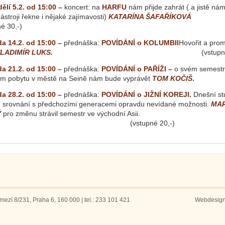
lí 5.2. od 15:00 –
koncert: na
HARFU
nám přijde zahrát ( a jistě ná
stroji řekne i nějaké zajímavosti)
KATARÍNA ŠAFAŘÍKOVÁ
é 30,-)
a 14.2. od 15:00 –
přednáška:
POVÍDÁNÍ o KOLUMBII
Hovořit a prom
LADIMÍR LUKS.
(vstupné 20,
a 21.2. od 15:00 –
přednáška:
POVÍDÁNÍ o PAŘÍŽI –
o svém semestr
ním pobytu v městě na Seině nám bude vyprávět
TOM KOČIŠ
.
a 28.2. od 15:00 –
přednáška:
POVÍDÁNÍ o JIŽNÍ KOREJI.
Dnešní st
e srovnání s předchozími generacemi opravdu nevídané možnosti.
MA
Ý
pro změnu strávil semestr ve východní Asii.
vstupné 20,-)
ezí 8/231, Praha 6, 160 000 | tel.: 233 101 421
Webdesig