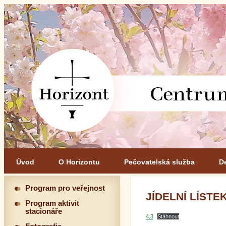
Úvod
O Horizontu
Pečovatelská služba
D
Program pro veřejnost
JÍDELNÍ LÍSTEK 
Program aktivit
stacionáře
4.3
Stáhnout