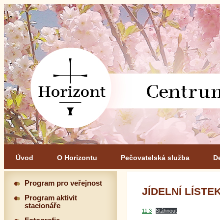
Úvod
O Horizontu
Pečovatelská služba
D
Program pro veřejnost
JÍDELNÍ LÍSTEK 
Program aktivit
stacionáře
11.3
Stáhnout