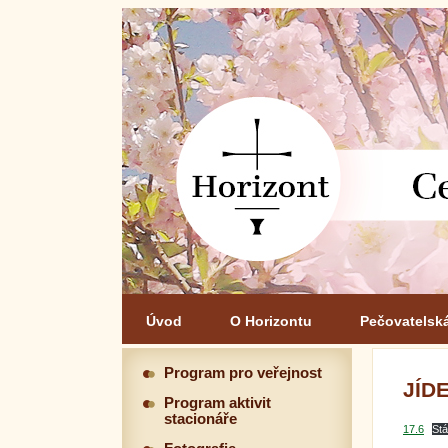
Úvod
O Horizontu
Pečovatelsk
Program pro veřejnost
JÍDE
Program aktivit
stacionáře
17.6
St