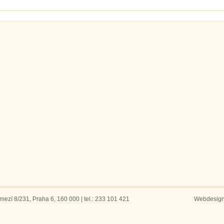
ezí 8/231, Praha 6, 160 000 | tel.: 233 101 421
Webdesig