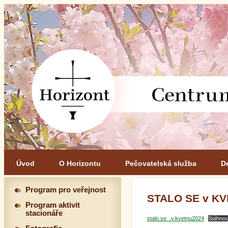
Úvod
O Horizontu
Pečovatelská služba
D
Program pro veřejnost
STALO SE v KV
Program aktivit
stacionáře
stalo.se_.v.kvetnu2024
Stáhnou