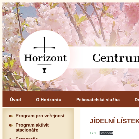
Úvod
O Horizontu
Pečovatelská služba
D
Program pro veřejnost
JÍDELNÍ LÍSTEK 
Program aktivit
stacionáře
17.2.
Stáhnout