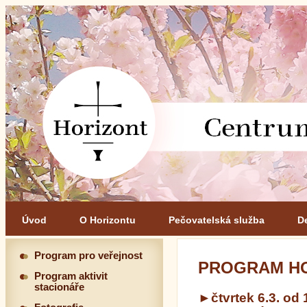
Úvod
O Horizontu
Pečovatelská služba
D
Program pro veřejnost
PROGRAM HO
Program aktivit
stacionáře
►čtvrtek 6.3. od 