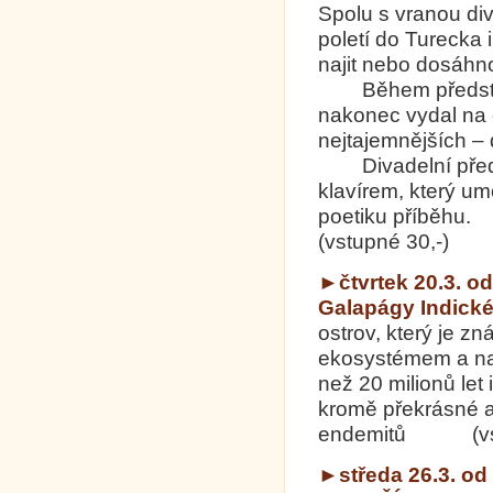
Spolu s vranou div
poletí do Turecka i
najit nebo dosáhn
Během představen
nakonec vydal na c
nejtajemnějších – 
Divadelní předst
klavírem, který um
poetiku příběhu.
(vstupné 30,-)
►čtvrtek 20.3. o
Galapágy Indick
ostrov, který je 
ekosystémem a napr
než 20 milionů le
kromě překrásné a 
endemitů (vstu
►středa 26.3. od