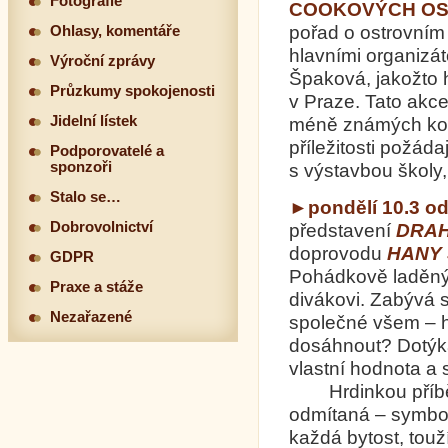
Fotografie
COOKOVÝCH OS
pořad o ostrovním 
Ohlasy, komentáře
hlavními organizá
Výroční zprávy
Špaková, jakožto h
Průzkumy spokojenosti
v Praze. Tato akc
Jidelní lístek
méně známých koute
příležitosti požád
Podporovatelé a
sponzoři
s výstavbou školy
Stalo se…
►pondělí 10.3 o
Dobrovolnictví
představení
DRA
doprovodu
HANY
GDPR
Pohádkově laděný
Praxe a stáže
divákovi. Zabývá s
Nezařazené
společné všem – h
dosáhnout? Dotýká 
vlastní hodnota a s
Hrdinkou příběhu
odmítaná – symbol 
každá bytost, touží