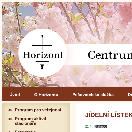
Úvod
O Horizontu
Pečovatelská služba
D
Program pro veřejnost
JÍDELNÍ LÍSTEK 
Program aktivit
stacionáře
21.4.
Stáhnout