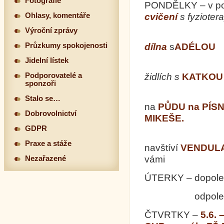
Fotografie
PONDĚLKY – v po
Ohlasy, komentáře
cvičení
s fyzioter
Výroční zprávy
2., 16.
dílna
s
ADÉLOU
Průzkumy spokojenosti
Jidelní lístek
9. a 
židlích s
KATKOU
Podporovatelé a
sponzoři
+ naví
Stalo se…
na
PŮDU na PÍS
Dobrovolnictví
MIKEŠE.
GDPR
Praxe a stáže
navštíví
VENDULA
vámi
Nezařazené
ÚTERKY – dopol
odpoled
ČTVRTKY –
5.6. 