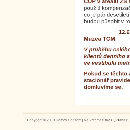
CUP v areálu ZŠ M
použití kompenzač
co je pár desetile
budou působit v ro
12.6
Muzea TGM
V průběhu celého
klientů denního 
ve vestibulu metr
Pokud se těchto ak
stacionář pravide
domluvíme se.
Copyright © 2010 Domov Horizont | Na Vrchmezí 8/231, Praha 6, 1