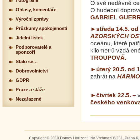
Fotografie
O své nedávné ces
O hudební doprovod
Ohlasy, komentáře
GABRIE
Výroční zprávy
►středa 14.5. od
Průzkumy spokojenosti
AZORSKÝCH OS
Jidelní lístek
oceánu, které patř
Podporovatelé a
kilometrů vzdálené
sponzoři
TROUPOVÁ.
(vs
Stalo se…
►úterý 20.5. od 
Dobrovolnictví
zahrát na
HARMON
GDPR
(vst
Praxe a stáže
►čtvrtek 22.5. –
Nezařazené
českého venkov
Copyright © 2010 Domov Horizont | Na Vrchmezí 8/231, Praha 6, 1