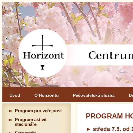
Úvod
O Horizontu
Pečovatelská služba
D
Program pro veřejnost
PROGRAM HO
Program aktivit
stacionáře
► středa 7.5. od 