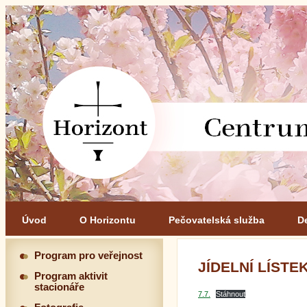
Úvod
O Horizontu
Pečovatelská služba
D
Program pro veřejnost
JÍDELNÍ LÍSTEK 
Program aktivit
stacionáře
7.7.
Stáhnout