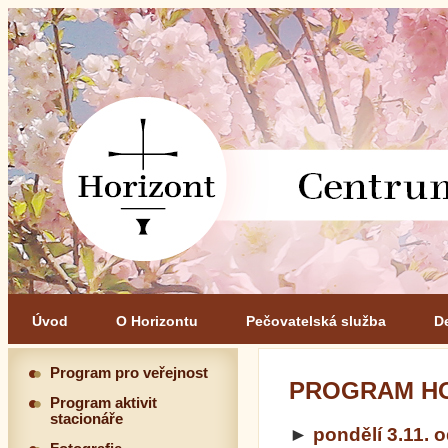
Úvod
O Horizontu
Pečovatelská služba
D
Program pro veřejnost
PROGRAM HO
Program aktivit
stacionáře
►
pondělí 3.11. 