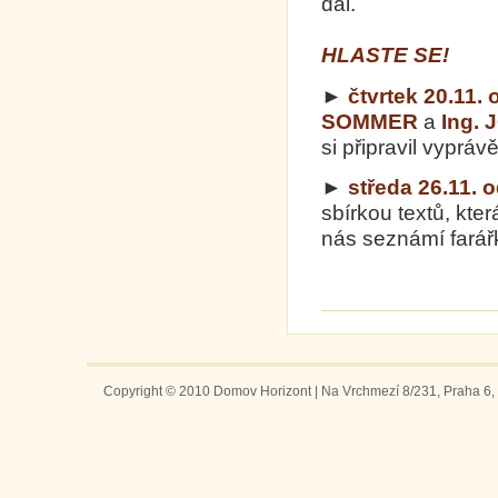
dál.
HLASTE SE!
►
čtvrtek 20.11.
SOMMER
a
Ing.
si připravil vypráv
►
středa 26.11. 
sbírkou textů, kter
nás seznámí far
Copyright © 2010 Domov Horizont | Na Vrchmezí 8/231, Praha 6, 1