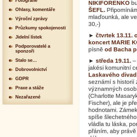
Fotografie
NIKIFORENKO
bu
ŠEFL.
Připomínám,
Ohlasy, komentáře
mlaďounká, ale v
Výroční zprávy
30,-)
Průzkumy spokojenosti
►
čtvrtek 13.11.
Jidelní lístek
koncert MARIE
Podporovatelé a
písně
od Bacha p
sponzoři
►
středa 19.11.
–
Stalo se…
jakési komunitní 
Dobrovolnictví
Laskavého divadl
GDPR
seznámí s historií
Praxe a stáže
významných osobn
(Charlotte Masaryk
Nezařazené
Fischer), ale je 
hodnotami. Zámek V
spíše šlechetného 
vládla tu láska, p
přáním, aby právě