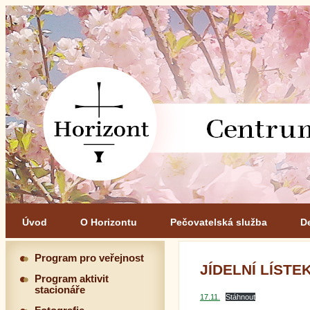
Úvod
O Horizontu
Pečovatelská služba
D
Program pro veřejnost
JÍDELNÍ LÍSTEK 
Program aktivit
stacionáře
17.11.
Stáhnout