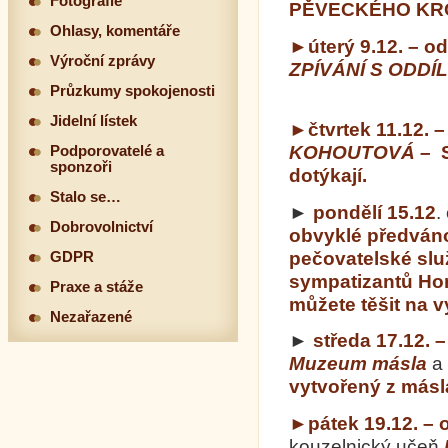
Fotografie
PĚVECKÉHO KRO
Ohlasy, komentáře
►úterý 9.12. – o
Výroční zprávy
ZPÍVÁNÍ S ODDÍ
Průzkumy spokojenosti
Jidelní lístek
►čtvrtek 11.12. –
KOHOUTOVÁ –
Podporovatelé a
sponzoři
dotýkají.
Stalo se…
►
pondělí 15.12
.
Dobrovolnictví
obvyklé předváno
pečovatelské slu
GDPR
sympatizantů Hor
Praxe a stáže
můžete těšit na v
Nezařazené
►
středa 17.12. 
Muzeum másla
a 
vytvořený z másl
►pátek 19.12. – 
kouzelnický učeň