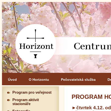
Úvod
O Horizontu
Pečovatelská služba
D
Program pro veřejnost
PROGRAM HO
Program aktivit
stacionáře
►čtvrtek 4.12. o