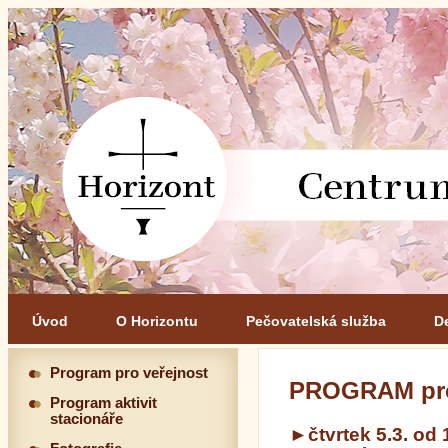
Úvod
O Horizontu
Pečovatelská služba
D
Program pro veřejnost
PROGRAM pr
Program aktivit
stacionáře
►čtvrtek 5.3. od 