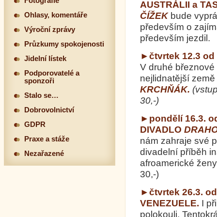
Fotografie
AUSTRÁLII a TA
ČÍŽEK
bude vyprá
Ohlasy, komentáře
především o zajíma
Výroční zprávy
především jezdil.
Průzkumy spokojenosti
►čtvrtek 12.3 od
Jidelní lístek
V druhé březnové 
Podporovatelé a
nejlidnatější zem
sponzoři
KRCHŇÁK.
(vstu
Stalo se…
30
Dobrovolnictví
►pondělí 16.3. o
GDPR
DIVADLO
DRAHO
Praxe a stáže
nám zahraje své p
divadelní příběh 
Nezařazené
afroamerické ženy
30
►čtvrtek 26.3. o
VENEZUELE.
I p
polokouli. Tentokr